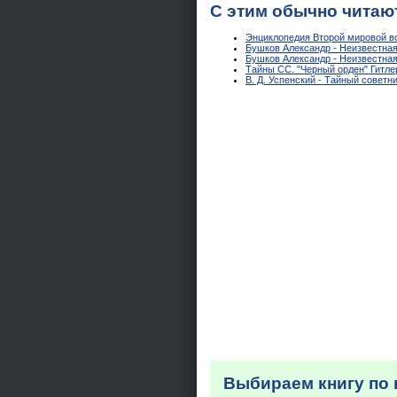
С этим обычно читаю
Энциклопедия Второй мировой в
Бушков Александр - Неизвестна
Бушков Александр - Неизвестна
Тайны СС. "Черный орден" Гитле
В. Д. Успенский - Тайный советн
Выбираем книгу по 