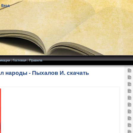
|
Вход
икации
|
Гостевая
|
Правила
л народы - Пыхалов И. скачать