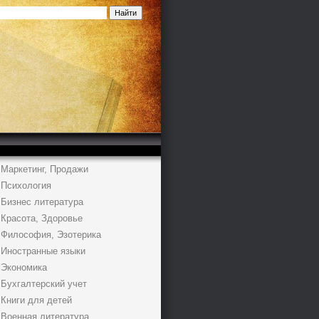
Маркетинг, Продажи
Психология
Бизнес литература
Красота, Здоровье
Философия, Эзотерика
Иностранные языки
Экономика
Бухгалтерский учет
Книги для детей
Военная литература