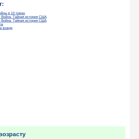
т:
ойны в 10 томах
я Война. Тайная история США
я Война. Тайная история США
ра
ик вождя
возрасту