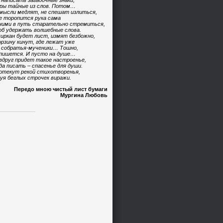
 написать загадочные знаки,
ры тайные из слов. Потом…
мысли медлят, не спешат излиться,
е торопится рука сама
ними в путь старательно стремиться,
б удержать волшебные слова.
иркан будет лист, измят безбожно,
орзину кинут, где лежат уже
 собратья-мученики… Тошно,
пишется. И пусто на душе…
вдруг придет такое настроенье,
да писать – спасенье для души.
отекут рекой стихотворенья,
уя беглых строчек виражи.
Передо мною чистый лист бумаги
Мургина Любовь