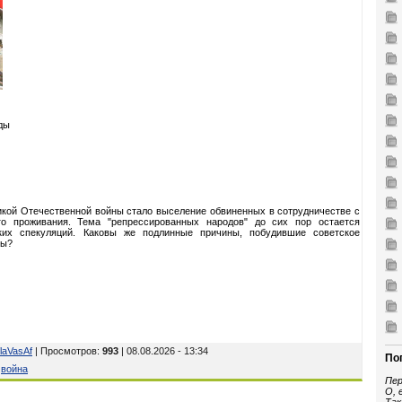
ды
икой Отечественной войны стало выселение обвиненных в сотрудничестве с
го проживания. Тема "репрессированных народов" до сих пор остается
ких спекуляций. Каковы же подлинные причины, побудившие советское
ры?
laVasAf
| Просмотров
:
993
| 08.08.2026 - 13:34
По
,
война
Пер
О, 