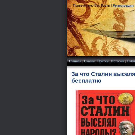
Приветствую Вас
Гость
|
Регистрация
Главная
|
Сказки
|
Притчи
|
Истории
|
Публ
За что Сталин выселя
бесплатно