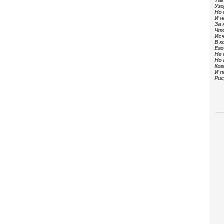
Так
Узо
Но 
И н
За 
Что
Исч
В к
Его
Не 
Но 
Ког
И п
Рис