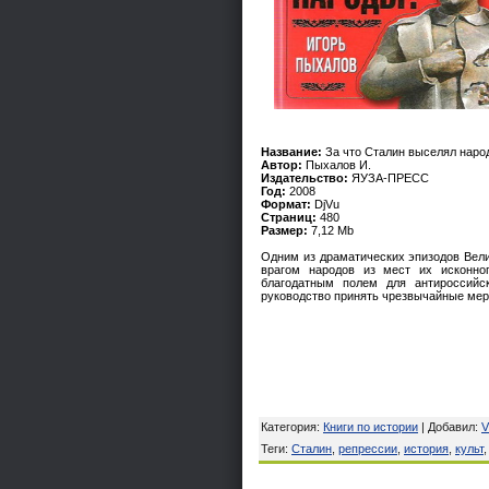
Название:
За что Сталин выселял наро
Автор:
Пыхалов И.
Издательство:
ЯУЗА-ПРЕСС
Год:
2008
Формат:
DjVu
Страниц:
480
Размер:
7,12 Mb
Одним из драматических эпизодов Вел
врагом народов из мест их исконно
благодатным полем для антироссийс
руководство принять чрезвычайные ме
Категория
:
Книги по истории
|
Добавил
:
V
Теги
:
Сталин
,
репрессии
,
история
,
культ