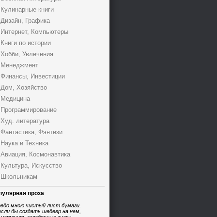
Кулинарные книги
Дизайн, Графика
Интернет, Компьютеры
Книги по истории
Хобби, Увлечения
Менеджмент
Финансы, Инвестиции
Дом, Хозяйство
Медицина
Программирование
Худ. литература
Фантастика, Фэнтези
Наука и Техника
Авиация, Космонавтика
Культура, Искусство
Школьникам
пулярная проза
едо мною чистый лист бумаги.
если бы создать шедевр на нем,