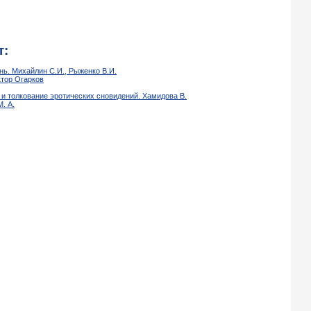
т:
ь. Михайлин С.И., Рыженко В.И.
ктор Огарков
и толкование эротических сновидений. Хамидова В.
. А.