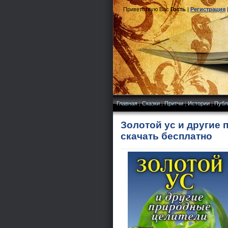
Приветствую Вас
Гость
|
Регистрация
Главная
|
Сказки
|
Притчи
|
Истории
|
Публ
Золотой ус и другие 
скачать бесплатно