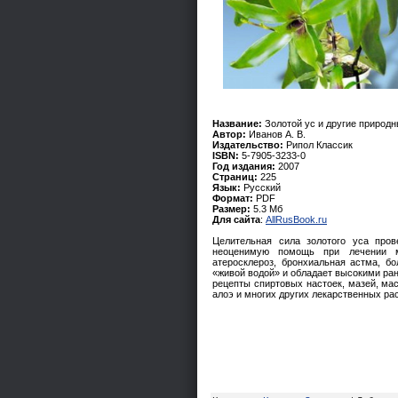
Название:
Золотой ус и другие природн
Автор:
Иванов А. В.
Издательство:
Рипол Классик
ISBN:
5-7905-3233-0
Год издания:
2007
Страниц:
225
Язык:
Русский
Формат:
PDF
Размер:
5.3 Мб
Для сайта
:
AllRusBook.ru
Целительная сила золотого уса про
неоценимую помощь при лечении мно
атеросклероз, бронхиальная астма, бо
«живой водой» и обладает высокими ра
рецепты спиртовых настоек, мазей, мас
алоэ и многих других лекарственных ра