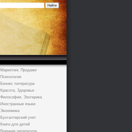
Маркетинг, Продажи
Психология
Бизнес литература
Красота, Здоровье
Философия, Эзотерика
Иностранные языки
Экономика
Бухгалтерский учет
Книги для детей
Военная литература