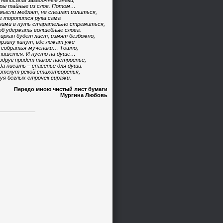
 написать загадочные знаки,
ры тайные из слов. Потом…
мысли медлят, не спешат излиться,
е торопится рука сама
ними в путь старательно стремиться,
б удержать волшебные слова.
иркан будет лист, измят безбожно,
орзину кинут, где лежат уже
 собратья-мученики… Тошно,
пишется. И пусто на душе…
вдруг придет такое настроенье,
да писать – спасенье для души.
отекут рекой стихотворенья,
уя беглых строчек виражи.
Передо мною чистый лист бумаги
Мургина Любовь