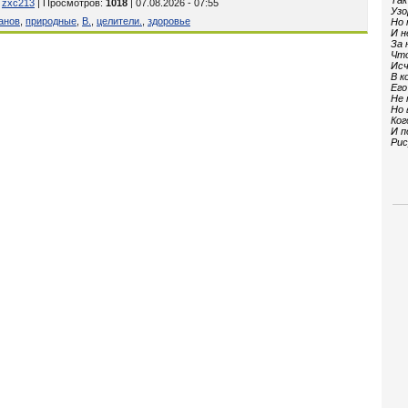
Так
:
zxc213
| Просмотров
:
1018
| 07.08.2026 - 07:55
Узо
анов
,
природные
,
В.
,
целители.
,
здоровье
Но 
И н
За 
Что
Исч
В к
Его
Не 
Но 
Ког
И п
Рис