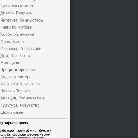
Кулинарные книги
Дизайн, Графика
Интернет, Компьютеры
Книги по истории
Хобби, Увлечения
Менеджмент
Финансы, Инвестиции
Дом, Хозяйство
Медицина
Программирование
Худ. литература
Фантастика, Фэнтези
Наука и Техника
Авиация, Космонавтика
Культура, Искусство
Школьникам
пулярная проза
едо мною чистый лист бумаги.
если бы создать шедевр на нем,