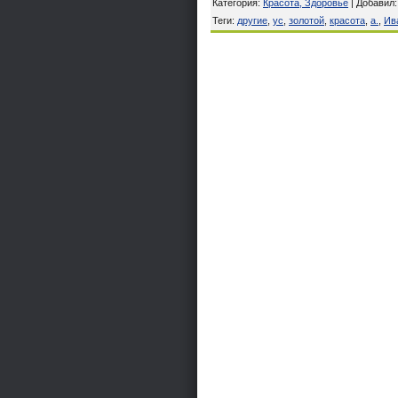
Категория
:
Красота, Здоровье
|
Добавил
Теги
:
другие
,
ус
,
золотой
,
красота
,
а.
,
Ив