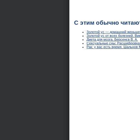
С этим обычно читаю
Золотой ус — домашний женьшен
Золотой ус от всех болезней. Ви
Диета для мозга. Берсенєв В. А.
Сексуальные сны: Расшифровка 
Рак: у вас есть время. Шальнов М