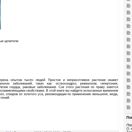
ые целители
верена опытом тысяч людей. Простое и неприхотливое растение окажет
гих заболеваний, таких как: остеохондроз, ревматизм, гипертония,
лезни сердца, раковые заболевания. Сок этого растения по праву зовется
нозаживляющими свойствами. В этой книге вы найдете испытанные временем
ел, отваров из золотого уса, рекомендации по применению женьшеня, меда,
стений.
По
Пер
О, 