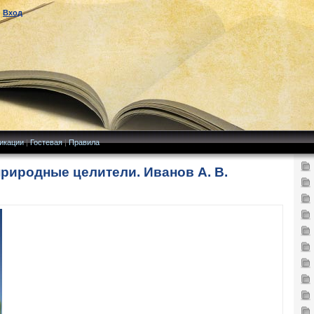
|
Вход
икации
|
Гостевая
|
Правила
природные целители. Иванов А. В.