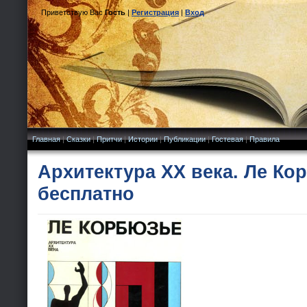
Приветствую Вас
Гость
|
Регистрация
|
Вход
Главная
|
Сказки
|
Притчи
|
Истории
|
Публикации
|
Гостевая
|
Правила
Архитектура XX века. Ле Ко
бесплатно