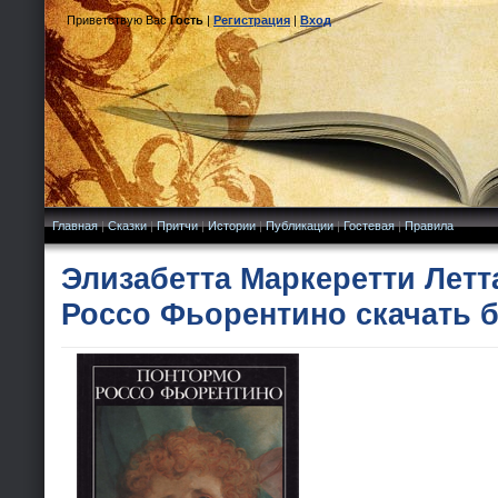
Приветствую Вас
Гость
|
Регистрация
|
Вход
Главная
|
Сказки
|
Притчи
|
Истории
|
Публикации
|
Гостевая
|
Правила
Элизабетта Маркеретти Летт
Россо Фьорентино скачать 