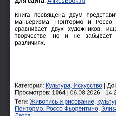
Для сайта
:
AllRusBook.ru
Книга посвящена двум представи
маньеризма: Понтормо и Россо 
сравнивает двух художников, ищ
творчестве, но и не забывает
различиях.
Категория
:
Культура, Искусство
|
До
Просмотров
:
1064
| 06.08.2026 - 14:
Теги
:
Живопись и рисование
,
культу
Понтормо. Россо Фьорентино
,
Элиз
Летта