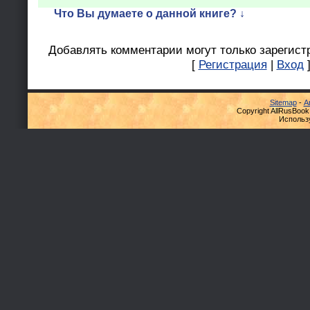
Что Вы думаете о данной книге? ↓
Добавлять комментарии могут только зарегист
[
Регистрация
|
Вход
Sitemap
-
А
Copyright AllRusBook
Использ