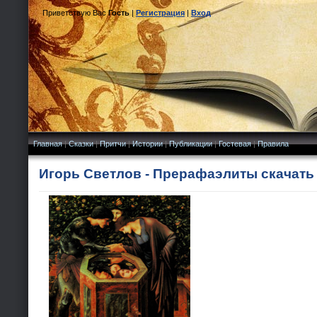
Приветствую Вас
Гость
|
Регистрация
|
Вход
Главная
|
Сказки
|
Притчи
|
Истории
|
Публикации
|
Гостевая
|
Правила
Игорь Светлов - Прерафаэлиты скачать