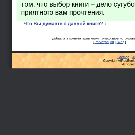
том, что выбор книги – дело сугуб
приятного вам прочтения.
Что Вы думаете о данной книге? ↓
Добавлять комментарии могут только зарегистриров
[
Регистрация
|
Вход
]
Sitemap
-
А
Copyright AllRusBook
Использ