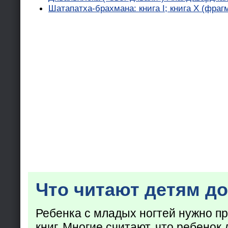
Шатапатха-брахмана: книга I; книга X (фраг
Что читают детям до
Ребенка с младых ногтей нужно пр
книг. Многие считают, что ребенок 