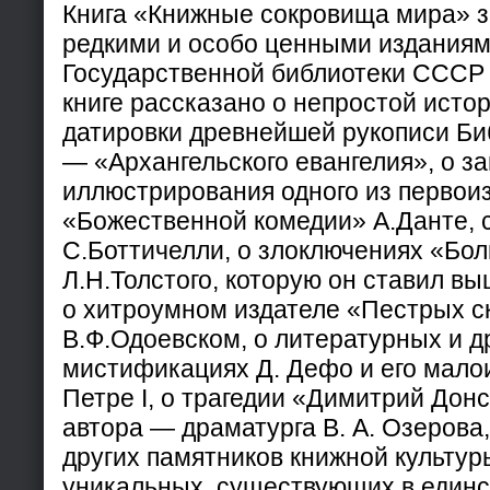
Книга «Книжные сокровища мира» з
редкими и особо ценными изданиям
Государственной библиотеки СССР 
книге рассказано о непростой исто
датировки древнейшей рукописи Би
— «Архангельского евангелия», о за
иллюстрирования одного из первои
«Божественной комедии» А.Данте, 
С.Боттичелли, о злоключениях «Бо
Л.Н.Толстого, которую он ставил в
о хитроумном издателе «Пестрых с
В.Ф.Одоевском, о литературных и д
мистификациях Д. Дефо и его малои
Петре I, о трагедии «Димитрий Донс
автора — драматурга В. А. Озерова,
других памятников книжной культур
уникальных, существующих в един