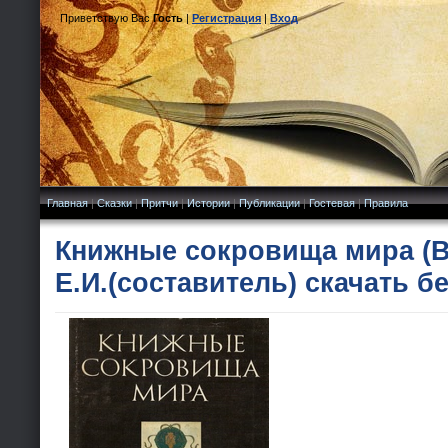
Приветствую Вас
Гость
|
Регистрация
|
Вход
Главная
|
Сказки
|
Притчи
|
Истории
|
Публикации
|
Гостевая
|
Правила
Книжные сокровища мира (В
Е.И.(составитель) скачать б