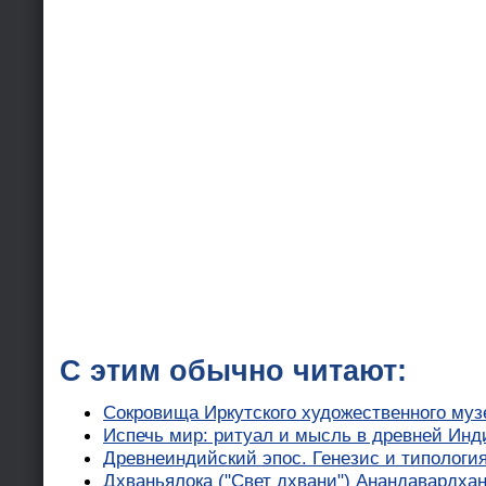
С этим обычно читают:
Сокровища Иркутского художественного музе
Испечь мир: ритуал и мысль в древней Ин
Древнеиндийский эпос. Генезис и типология
Дхваньялока ("Свет дхвани") Анандавардха