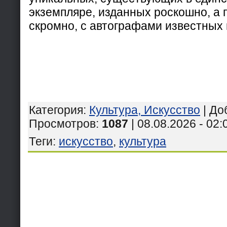
экземпляре, изданных роскошно, а 
скромно, с автографами известных 
Категория
:
Культура, Искусство
|
До
Просмотров
:
1087
| 08.08.2026 - 02:
Теги
:
искусство
,
культура