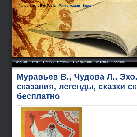
Приветствую Вас
Гость
|
Регистрация
|
Вход
Главная
|
Сказки
|
Притчи
|
Истории
|
Публикации
|
Гостевая
|
Правила
Муравьев В., Чудова Л.. Эхо
сказания, легенды, сказки с
бесплатно