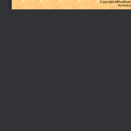
Copyright AllRusBook
Использ