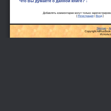
Что Вы думаете о данной книге? ↓
Добавлять комментарии могут только зарегистриров
[
Регистрация
|
Вход
]
Sitemap
-
А
Copyright AllRusBook
Использ