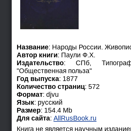
Название
: Народы России. Живоп
Автор книги
: Паули Ф.Х.
Издательство
: СПб, Типограф
"Общественная польза"
Год выпуска
: 1877
Количество страниц
: 572
Формат
: djvu
Язык
: русский
Размер
: 154.4 Mb
Для сайта
:
AllRusBook.ru
Книга не является научным издани