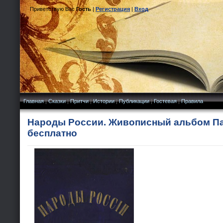
Приветствую Вас
Гость
|
Регистрация
|
Вход
Главная
|
Сказки
|
Притчи
|
Истории
|
Публикации
|
Гостевая
|
Правила
Народы России. Живописный альбом Па
бесплатно