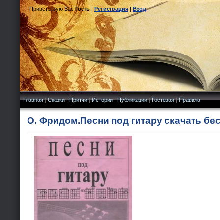
Приветствую Вас
Гость
|
Регистрация
|
Вход
Главная
|
Сказки
|
Притчи
|
Истории
|
Публикации
|
Гостевая
|
Правила
О. Фридом.Песни под гитару скачать бе