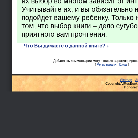
их выбор во многом зависит от ин
Учитывайте их, и вы обязательно н
подойдет вашему ребенку. Только 
том, что выбор книги – дело сугуб
приятного вам прочтения.
Что Вы думаете о данной книге? ↓
Добавлять комментарии могут только зарегистриров
[
Регистрация
|
Вход
]
Sitemap
-
А
Copyright AllRusBook
Использ