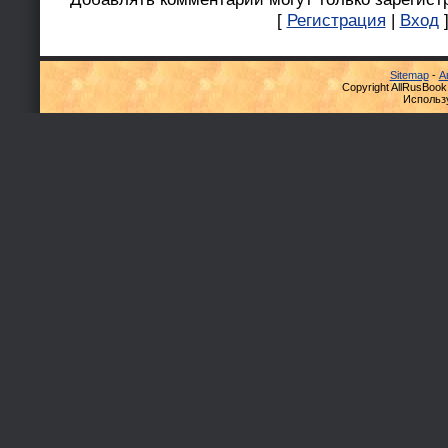
[
Регистрация
|
Вход
Sitemap
-
А
Copyright AllRusBook
Использ