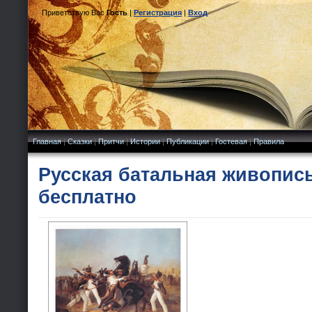
Приветствую Вас
Гость
|
Регистрация
|
Вход
Главная
|
Сказки
|
Притчи
|
Истории
|
Публикации
|
Гостевая
|
Правила
Русская батальная живопись
бесплатно