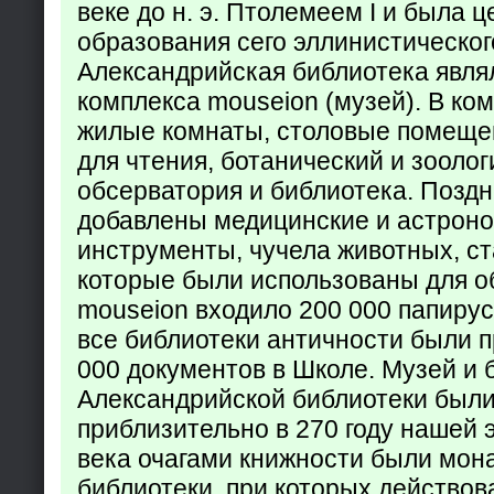
веке до н. э. Птолемеем I и была 
образования сего эллинистическог
Александрийская библиотека явля
комплекса mouseion (музей). В ко
жилые комнаты, столовые помеще
для чтения, ботанический и зоолог
обсерватория и библиотека. Поздн
добавлены медицинские и астрон
инструменты, чучела животных, ст
которые были использованы для о
mouseion входило 200 000 папирус
все библиотеки античности были п
000 документов в Школе. Музей и 
Александрийской библиотеки был
приблизительно в 270 году нашей 
века очагами книжности были мон
библиотеки, при которых действов