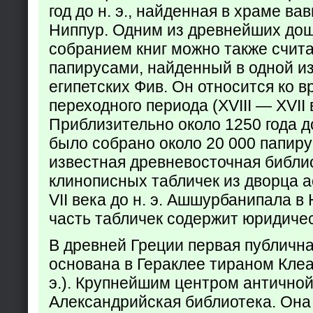
год до н. э., найденная в храме ва
Ниппур. Одним из древнейших до
собранием книг можно также счита
папирусами, найденный в одной из
египетских Фив. Он относится ко в
переходного периода (XVIII — XVII вв
Приблизительно около 1250 года до
было собрано около 20 000 папир
известная древневосточная библи
клинописных табличек из дворца а
VII века до н. э. Ашшурбанипала в
часть табличек содержит юридич
В древней Греции первая публичн
основана в Гераклее тираном Клеар
э.). Крупнейшим центром античной
Александрийская библиотека. Она б