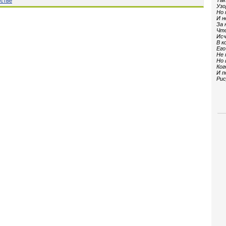
Так
естве
Узо
Но 
И н
За 
Что
Исч
В к
Его
Не 
Но 
Ког
И п
Рис