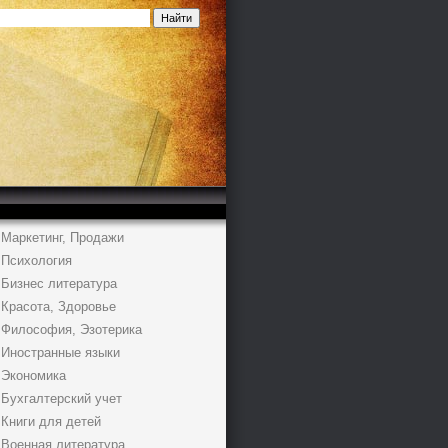
Маркетинг, Продажи
Психология
Бизнес литература
Красота, Здоровье
Философия, Эзотерика
Иностранные языки
Экономика
Бухгалтерский учет
Книги для детей
Военная литература