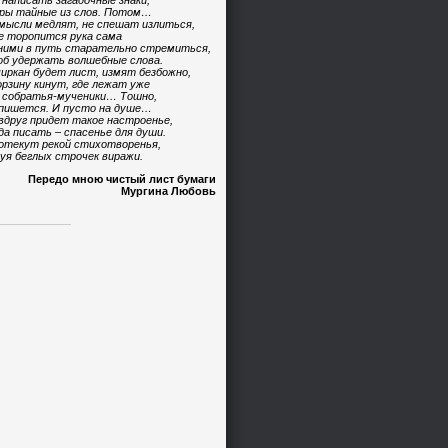
 написать загадочные знаки,
ры тайные из слов. Потом…
мысли медлят, не спешат излиться,
е торопится рука сама
ними в путь старательно стремиться,
б удержать волшебные слова.
иркан будет лист, измят безбожно,
орзину кинут, где лежат уже
 собратья-мученики… Тошно,
пишется. И пусто на душе…
вдруг придет такое настроенье,
да писать – спасенье для души.
отекут рекой стихотворенья,
уя беглых строчек виражи.
Передо мною чистый лист бумаги
Мургина Любовь