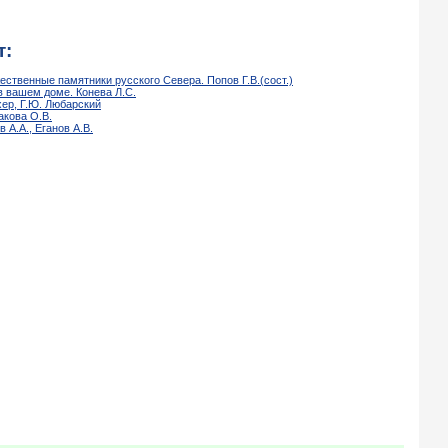
т:
ественные памятники русского Севера. Попов Г.В.(сост.)
 вашем доме. Конева Л.С.
хер, Г.Ю. Любарский
акова О.В.
А.А., Еганов А.В.