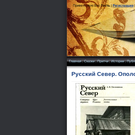
Приветствую Вас
Гость
|
Регистрация
Главная
|
Сказки
|
Притчи
|
Истории
|
Публ
Русский Север. Ополо