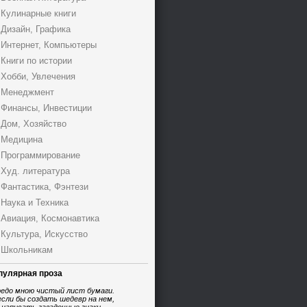
Кулинарные книги
Дизайн, Графика
Интернет, Компьютеры
Книги по истории
Хобби, Увлечения
Менеджмент
Финансы, Инвестиции
Дом, Хозяйство
Медицина
Программирование
Худ. литература
Фантастика, Фэнтези
Наука и Техника
Авиация, Космонавтика
Культура, Искусство
Школьникам
пулярная проза
едо мною чистый лист бумаги.
если бы создать шедевр на нем,