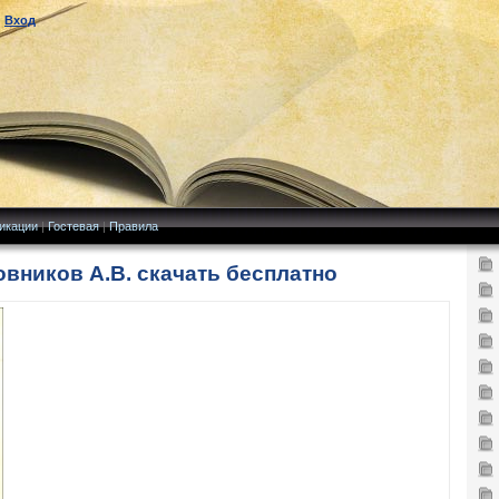
|
Вход
икации
|
Гостевая
|
Правила
вников А.В. скачать бесплатно