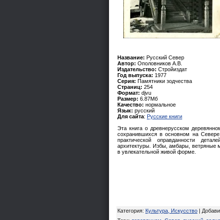
Название:
Русский Север
Автор:
Ополовников А.В.
Издательство:
Стройиздат
Год выпуска:
1977
Серия:
Памятники зодчества
Страниц:
254
Формат:
djvu
Размер:
6.87Мб
Качество:
нормальное
Язык:
русский
Для сайта
:
Русские книги
Эта книга о древнерусском деревянно
сохранившихся в основном на Севере 
практической оправданности детале
архитектуры. Избы, амбары, ветряные м
в увлекательной живой форме.
Категория
:
Культура, Искусство
|
Добави