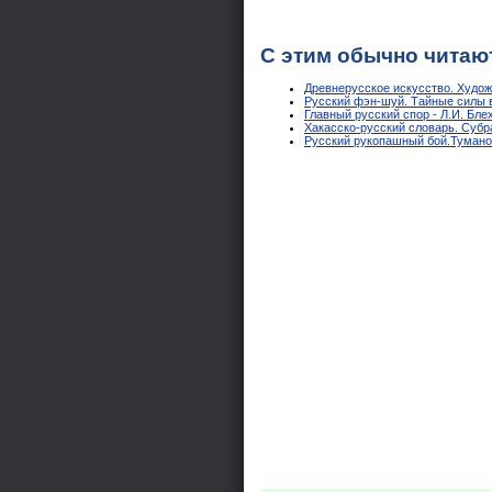
С этим обычно читаю
Древнерусское искусство. Худож
Русский фэн-шуй. Тайные силы в
Главный русский спор - Л.И. Бле
Хакасско-русский словарь. Субр
Русский рукопашный бой.Туманов 