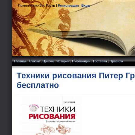
Приветствую Вас
Гость
|
Регистрация
|
Вход
Главная
|
Сказки
|
Притчи
|
Истории
|
Публикации
|
Гостевая
|
Правила
Техники рисования Питер Гр
бесплатно