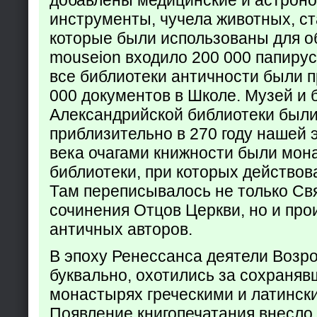
инструменты, чучела животных, ст
которые были использованы для о
mouseion входило 200 000 папирус
все библиотеки античности были п
000 документов в Школе. Музей и 
Александрийской библиотеки был
приблизительно в 270 году нашей 
века очагами книжности были мон
библиотеки, при которых действов
Там переписывалось не только Св
сочинения Отцов Церкви, но и про
античных авторов.
В эпоху Ренессанса деятели Возр
буквально, охотились за сохраняв
монастырях греческими и латинск
Появление книгопечатания внесло