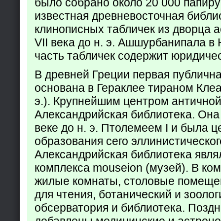
было собрано около 20 000 папир
известная древневосточная библи
клинописных табличек из дворца а
VII века до н. э. Ашшурбанипала в
часть табличек содержит юридич
В древней Греции первая публичн
основана в Гераклее тираном Клеар
э.). Крупнейшим центром античной
Александрийская библиотека. Она б
веке до н. э. Птолемеем I и была 
образования сего эллинистическог
Александрийская библиотека явля
комплекса mouseion (музей). В ко
жилые комнаты, столовые помеще
для чтения, ботанический и зоолог
обсерватория и библиотека. Поздн
добавлены медицинские и астрон