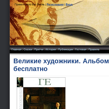
Приветствую Вас
Гость
|
Регистрация
|
Вход
Главная
|
Сказки
|
Притчи
|
Истории
|
Публикации
|
Гостевая
|
Правила
Великие художники. Альбом 
бесплатно