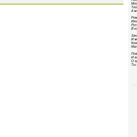
Мос
Тво
А м
Ром
Июл
Рус
В к
Зач
И м
Ког
Мал
Пов
И в
О в
Ты 