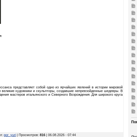
я
ессанса представляет собой одно из ярчайших явлений в истории мировой
ли великие художники и скульпторы, создавшие непревзойденные шедевры. В
ения мастеров итальянского и Северного Возрождения. Для широкого круга
По
л
:
gor_yuri
| Просмотров
:
816
| 06.08.2026 - 07:44
Пос