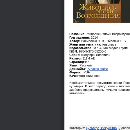
Название:
Живопись эпохи Возрождени
Год издания:
2014
Автор:
Василенко Н. В., Яйленко Е. В.
Жанр или тематика:
живопись
Издательство:
М.: ОЛМА Медиа Групп
ISBN:
978-5-373-05230-6
Серия:
Шедевры живописи
Размер:
111,4 мБ
Страниц:
448
Язык:
Русский
Для сайта
:
Русские книги
Формат:
PDF
Качество:
отличное
Изобразительное искусство эпохи Рен
культуры. В этот период жили и твори
альбоме представлены лучшие произвед
читателей.
Категория
:
Культура, Искусство
|
Добави