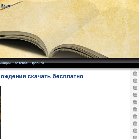
|
Вход
икации
|
Гостевая
|
Правила
ождения скачать бесплатно