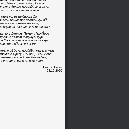
ква, Чикаго, Лиссабон, Париж,
я вся в долгих перелётах жизнь,
имо жизнь привычная течёт.
ашки полевые дарит Он
ьской ночью под златой луной
оволосой синеглазке той,
оторую со школьных лет влюблён.
ем ему Берлин, Пекин, Нью-Йорк
ировых валют текущий курс,
да Он всё готов отдать за вкус
ины спелой на губах Её.
ерь, мой друг, пройдёт немало лет,
спомнив Прагу, Лондон, Тель-Авив,
ремени, прошедшем без любви,
неустанно будешь сожалеть.
Виктор Гусак
28.12.2010