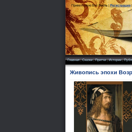
Приветствую Вас
Гость
|
Регистрация
Главная
|
Сказки
|
Притчи
|
Истории
|
Публ
Живопись эпохи Возр