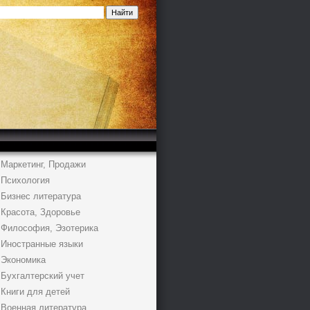
Маркетинг, Продажи
Психология
Бизнес литература
Красота, Здоровье
Философия, Эзотерика
Иностранные языки
Экономика
Бухгалтерский учет
Книги для детей
Военная литература