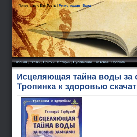
Приветствую Вас
Гость
|
Регистрация
|
Вход
Главная
|
Сказки
|
Притчи
|
Истории
|
Публикации
|
Гостевая
|
Правила
Исцеляющая тайна воды за 
Тропинка к здоровью скачат