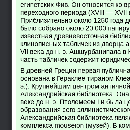
египетских Фив. Он относится ко в
переходного периода (XVIII — XVII вв
Приблизительно около 1250 года до
было собрано около 20 000 папир
известная древневосточная библи
клинописных табличек из дворца а
VII века до н. э. Ашшурбанипала в
часть табличек содержит юридич
В древней Греции первая публичн
основана в Гераклее тираном Клеар
э.). Крупнейшим центром античной
Александрийская библиотека. Она б
веке до н. э. Птолемеем I и была 
образования сего эллинистическог
Александрийская библиотека явля
комплекса mouseion (музей). В ко