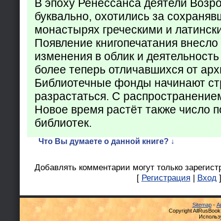
В эпоху Ренессанса деятели Возр
буквально, охотились за сохраняв
монастырях греческими и латинск
Появление книгопечатания внесло
изменения в облик и деятельность
более теперь отличавшихся от арх
Библиотечные фонды начинают ст
разрастаться. С распространение
Новое время растёт также число 
библиотек.
Что Вы думаете о данной книге? ↓
Добавлять комментарии могут только зарегист
[
Регистрация
|
Вход
Sitemap
-
А
Copyright AllRusBook
Использ