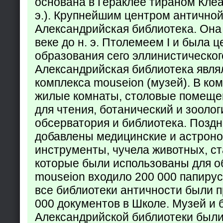
основана в Гераклее тираном Клеар
э.). Крупнейшим центром античной
Александрийская библиотека. Она б
веке до н. э. Птолемеем I и была 
образования сего эллинистическог
Александрийская библиотека явля
комплекса mouseion (музей). В ко
жилые комнаты, столовые помеще
для чтения, ботанический и зоолог
обсерватория и библиотека. Поздн
добавлены медицинские и астрон
инструменты, чучела животных, ст
которые были использованы для о
mouseion входило 200 000 папирус
все библиотеки античности были п
000 документов в Школе. Музей и 
Александрийской библиотеки был