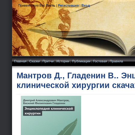
Приветствую Вас
Гость
|
Регистрация
|
Вход
Главная
|
Сказки
|
Притчи
|
Истории
|
Публикации
|
Гостевая
|
Правила
Мантров Д., Гладенин В.. Э
клинической хирургии скача