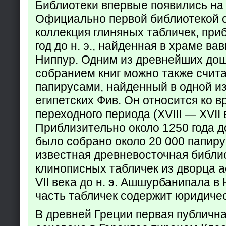
Библиотеки впервые появились на
Официально первой библиотекой 
коллекция глиняных табличек, при
год до н. э., найденная в храме ва
Ниппур. Одним из древнейших до
собранием книг можно также счита
папирусами, найденный в одной из
египетских Фив. Он относится ко в
переходного периода (XVIII — XVII вв
Приблизительно около 1250 года до
было собрано около 20 000 папир
известная древневосточная библи
клинописных табличек из дворца а
VII века до н. э. Ашшурбанипала в
часть табличек содержит юридич
В древней Греции первая публичн