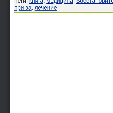
Теги
:
книга
,
медицина
,
Восстановит
при за
,
лечение