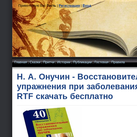
Приветствую Вас
Гость
|
Регистрация
|
Вход
Главная
|
Сказки
|
Притчи
|
Истории
|
Публикации
|
Гостевая
|
Правила
Н. А. Онучин - Восстановит
упражнения при заболевания
RTF скачать бесплатно