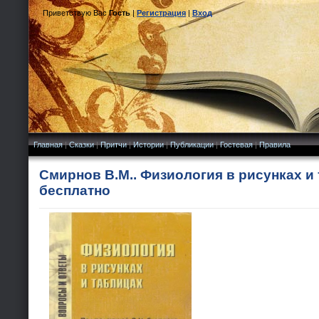
Приветствую Вас
Гость
|
Регистрация
|
Вход
Главная
|
Сказки
|
Притчи
|
Истории
|
Публикации
|
Гостевая
|
Правила
Смирнов В.М.. Физиология в рисунках и
бесплатно