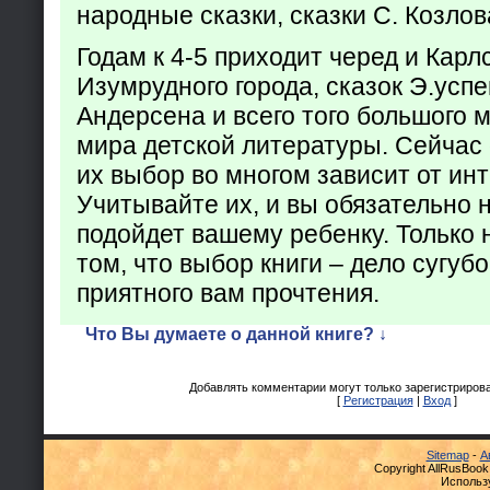
народные сказки, сказки С. Козлов
Годам к 4-5 приходит черед и Кар
Изумрудного города, сказок Э.успен
Андерсена и всего того большого 
мира детской литературы. Сейчас 
их выбор во многом зависит от ин
Учитывайте их, и вы обязательно н
подойдет вашему ребенку. Только 
том, что выбор книги – дело сугуб
приятного вам прочтения.
Что Вы думаете о данной книге? ↓
Добавлять комментарии могут только зарегистриров
[
Регистрация
|
Вход
]
Sitemap
-
А
Copyright AllRusBook
Использ