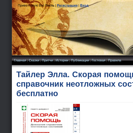
Приветствую Вас
Гость
|
Регистрация
|
Вход
Главная
|
Сказки
|
Притчи
|
Истории
|
Публикации
|
Гостевая
|
Правила
Тайлер Элла. Скорая помощ
справочник неотложных сос
бесплатно