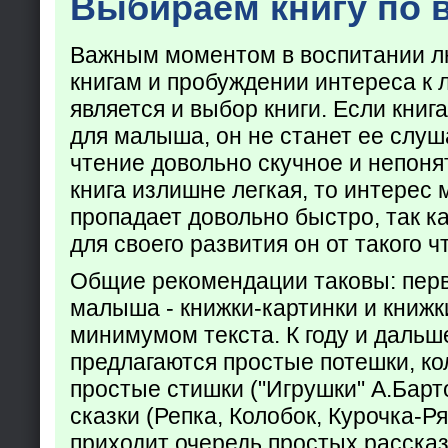
Выбираем книгу по 
Важным моментом в воспитании лю
книгам и пробуждении интереса к 
является и выбор книги. Если кни
для малыша, он не станет ее слуша
чтение довольно скучное и непоня
книга излишне легкая, то интерес
пропадает довольно быстро, так ка
для своего развития он от такого ч
Общие рекомендации таковы: пер
малыша - книжки-картинки и книжк
минимумом текста. К году и дальш
предлагаются простые потешки, к
простые стишки ("Игрушки" А.Барт
сказки (Репка, Колобок, Курочка-Р
приходит очередь простых расска