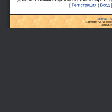
[
Регистрация
|
Вход
Sitemap
-
А
Copyright AllRusBook
Использ