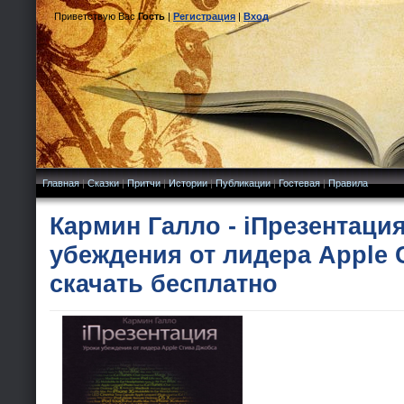
Приветствую Вас
Гость
|
Регистрация
|
Вход
Главная
|
Сказки
|
Притчи
|
Истории
|
Публикации
|
Гостевая
|
Правила
Кармин Галло - iПрезентаци
убеждения от лидера Apple 
скачать бесплатно