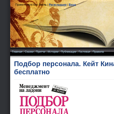
Приветствую Вас
Гость
|
Регистрация
|
Вход
Главная
|
Сказки
|
Притчи
|
Истории
|
Публикации
|
Гостевая
|
Правила
Подбор персонала. Кейт Кин
бесплатно