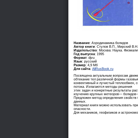
Название
: Аэродинамика болидов
Автор книги
: Стулов В.П., Мирский В.Н
Издательство
: Москва: Наука. Физмали
Год выпуска
: 1995
Формат
: djvu
Язык
: русский
Размер
: 4,9 Мб
Для сайта
:
AllRusBook.ru
Посвящена актуальным вопросам движен
обтекание тел различной формы газов
конвективный и лучистый теплообмен, 
потока. Излагаются методы решения
этих задач и конкретные результаты ра
изучению крупных метеоров— болидов— 
Предложен метод определения свойств
данных.
Материал книги можно использовать при
опасности.
Для механиков, геофизиков и астрономо