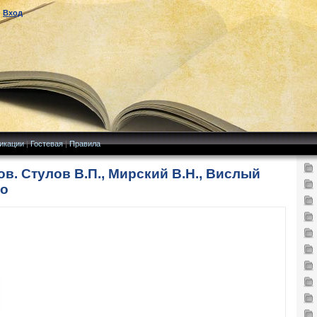
|
Вход
икации
|
Гостевая
|
Правила
. Стулов В.П., Мирский В.Н., Вислый
но