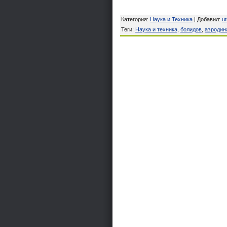
Категория
:
Наука и Техника
|
Добавил
:
u
Теги
:
Наука и техника
,
болидов
,
аэродин