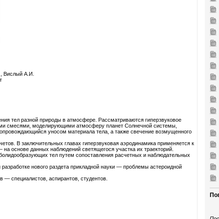
., Вислый А.И.
т
ия тел разной природы в атмосфере. Рассматриваются гиперзвуковое
ыми смесями, моделирующими атмосферу планет Солнечной системы,
сопровождающийся уносом материала тела, а также свечение возмущенного
счетов. В заключительных главах гиперзвуковая аэродинамика применяется к
на основе данных наблюдений светящегося участка их траекторий.
 болидообразующих тел путем сопоставления расчетных и наблюдательных
 разработке нового раздета прикладной науки — проблемы астероидной
в — специалистов, аспирантов, студентов.
По
Пос