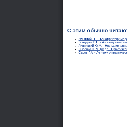
С этим обычно читаю
Эльштейн П. - Конструктору мод
Бондарев Е.Н. - Аэрогидромехан
Липницкий Ю.М. - Нестационарна
Лысенко Н. М. (ред.) - Практич
Седов Г.А. - Летчику о практиче