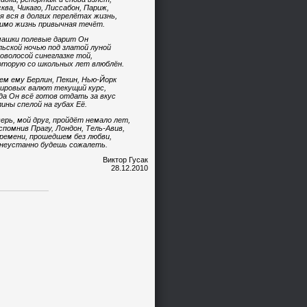
ква, Чикаго, Лиссабон, Париж,
я вся в долгих перелётах жизнь,
имо жизнь привычная течёт.
ашки полевые дарит Он
ьской ночью под златой луной
оволосой синеглазке той,
оторую со школьных лет влюблён.
ем ему Берлин, Пекин, Нью-Йорк
ировых валют текущий курс,
да Он всё готов отдать за вкус
ины спелой на губах Её.
ерь, мой друг, пройдёт немало лет,
спомнив Прагу, Лондон, Тель-Авив,
ремени, прошедшем без любви,
неустанно будешь сожалеть.
Виктор Гусак
28.12.2010