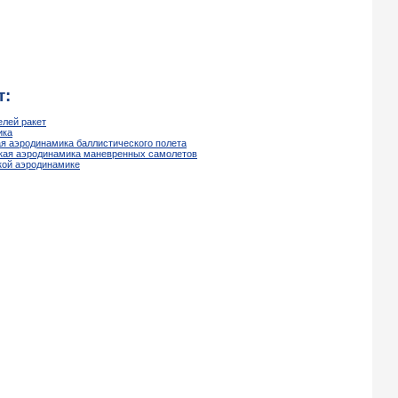
т:
елей ракет
ика
я аэродинамика баллистического полета
еская аэродинамика маневренных самолетов
ской аэродинамике