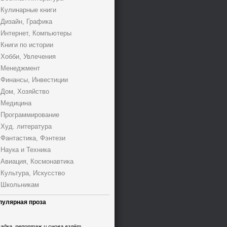
Кулинарные книги
Дизайн, Графика
Интернет, Компьютеры
Книги по истории
Хобби, Увлечения
Менеджмент
Финансы, Инвестиции
Дом, Хозяйство
Медицина
Программирование
Худ. литература
Фантастика, Фэнтези
Наука и Техника
Авиация, Космонавтика
Культура, Искусство
Школьникам
пулярная проза
адка, репортаж и снова взлёт,