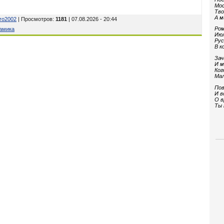
Мос
Тво
А м
tro2002
| Просмотров
:
1181
| 07.08.2026 - 20:44
Ром
амика
Июл
Рус
В к
Зач
И м
Ког
Мал
Пов
И в
О в
Ты 