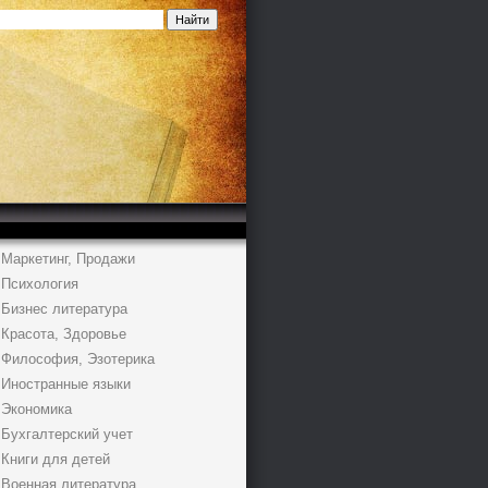
Маркетинг, Продажи
Психология
Бизнес литература
Красота, Здоровье
Философия, Эзотерика
Иностранные языки
Экономика
Бухгалтерский учет
Книги для детей
Военная литература