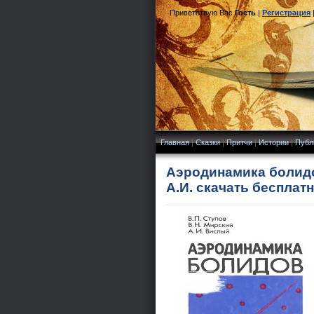
Приветствую Вас
Гость
|
Регистрация
Главная
|
Сказки
|
Притчи
|
Истории
|
Публ
Аэродинамика болидов
А.И. скачать бесплат