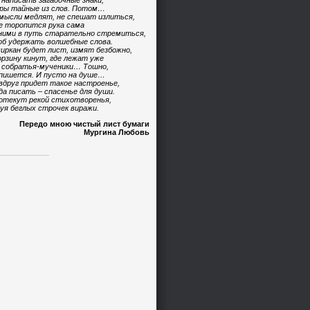
 написать загадочные знаки,
ры тайные из слов. Потом…
мысли медлят, не спешат излиться,
е торопится рука сама
ними в путь старательно стремиться,
б удержать волшебные слова.
иркан будет лист, измят безбожно,
орзину кинут, где лежат уже
 собратья-мученики… Тошно,
пишется. И пусто на душе…
вдруг придет такое настроенье,
да писать – спасенье для души.
отекут рекой стихотворенья,
уя беглых строчек виражи.
Передо мною чистый лист бумаги
Мургина Любовь