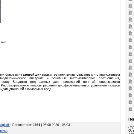
 лит.
кими основами
газовой динамики
, ее понятиями, связанными с приложением
рмодинамическое введение и основные математические соотношения,
сред. Вводится ряд важных для приложений понятий, описываются
. Рассматриваются классы решений дифференциальных уравнений газавой
видам движений сжимаемых сред.
По
oglodit
| Просмотров
:
1364
| 06.08.2026 - 05:03
Пер
О, 
амика