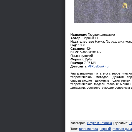
Название:
Газовая динамика
Автор:
Черный Г.Г.
Издательство:
Наука. Гл. ред. физ.-мат.
Год:
1988
Страниц:
424
ISBN:
5-02-013814-2
Язык:
русский
Формат:
DjVu
Размер:
7,07 Мб
Для сайта
:
AllRusBook.ru
Книга знакомит читателя с теоретичес
теоретических методов. Даются те
описывающие движение сжимаемых 
теоретические модели газовых машин
динамики, соответствующие основным 
Категория
:
Наука и Техника
|
Добавил
:
Tr
Теги
:
течение газа
,
черный
,
газовая дин