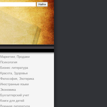
Маркетинг, Продажи
Психология
Бизнес литература
Красота, Здоровье
Философия, Эзотерика
Иностранные языки
Экономика
Бухгалтерский учет
Книги для детей
Военная литература