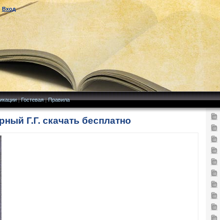
|
Вход
икации
|
Гостевая
|
Правила
рный Г.Г. скачать бесплатно