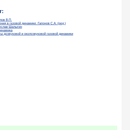
т:
лов В.П.
ия в газовой динамике. Гапонов С.А. (ред.)
чеслав Шалыгин
динамика
сы дозвуковой и околозвуковой газовой динамики