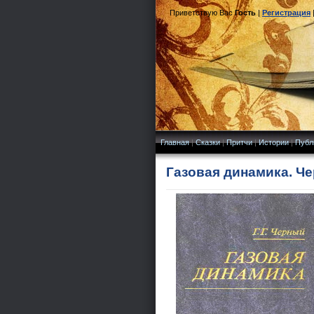
Приветствую Вас
Гость
|
Регистрация
Главная
|
Сказки
|
Притчи
|
Истории
|
Публ
Газовая динамика. Че