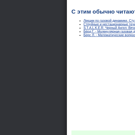
С этим обычно читаю
Лекции по газовой динамике. Сту
Струйные и нестационарные течен
S.T.A.L.K.E.R. Черный Ангел. Вя
Бёрд Г. - Молекулярная газовая 
Берс Л. - Математические вопро