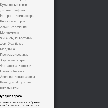
Кулинарные книги
Дизайн, Графика
Интернет, Компьютеры
Книги по истории
Хобби, Увлечения
Менеджмент
Финансы, Инвестиции
Дом, Хозяйство
Медицина
Программирование
Худ. литература
Фантастика, Фэнтези
Наука и Техника
Авиация, Космонавтика
Культура, Искусство
Школьникам
пулярная проза
едо мною чистый лист бумаги.
если бы создать шедевр на нем,