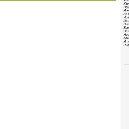
Так
Узо
Но 
И н
За 
Что
Исч
В к
Его
Не 
Но 
Ког
И п
Рис