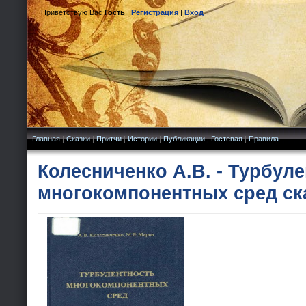
Приветствую Вас
Гость
|
Регистрация
|
Вход
Главная
|
Сказки
|
Притчи
|
Истории
|
Публикации
|
Гостевая
|
Правила
Колесниченко А.В. - Турбул
многокомпонентных сред ск