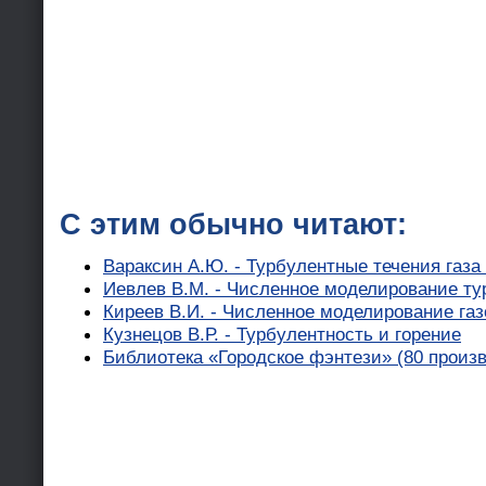
С этим обычно читают:
Вараксин А.Ю. - Турбулентные течения газ
Иевлев В.М. - Численное моделирование ту
Киреев В.И. - Численное моделирование га
Кузнецов В.Р. - Турбулентность и горение
Библиотека «Городское фэнтези» (80 произ