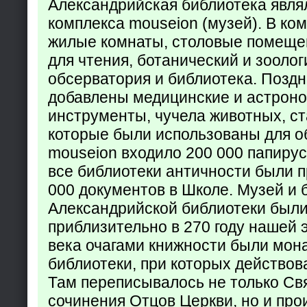
Александрийская библиотека явля
комплекса mouseion (музей). В ко
жилые комнаты, столовые помеще
для чтения, ботанический и зоолог
обсерватория и библиотека. Поздн
добавлены медицинские и астрон
инструменты, чучела животных, ст
которые были использованы для о
mouseion входило 200 000 папирус
все библиотеки античности были п
000 документов в Школе. Музей и 
Александрийской библиотеки был
приблизительно в 270 году нашей 
века очагами книжности были мон
библиотеки, при которых действов
Там переписывалось не только Св
сочинения Отцов Церкви, но и про