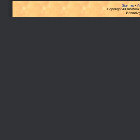
Sitemap
-
А
Copyright AllRusBook
Использ