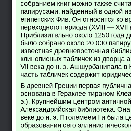
собранием книг можно также счита
папирусами, найденный в одной из
египетских Фив. Он относится ко в
переходного периода (XVIII — XVII вв
Приблизительно около 1250 года до
было собрано около 20 000 папир
известная древневосточная библи
клинописных табличек из дворца а
VII века до н. э. Ашшурбанипала в
часть табличек содержит юридич
В древней Греции первая публичн
основана в Гераклее тираном Клеар
э.). Крупнейшим центром античной
Александрийская библиотека. Она б
веке до н. э. Птолемеем I и была 
образования сего эллинистическог