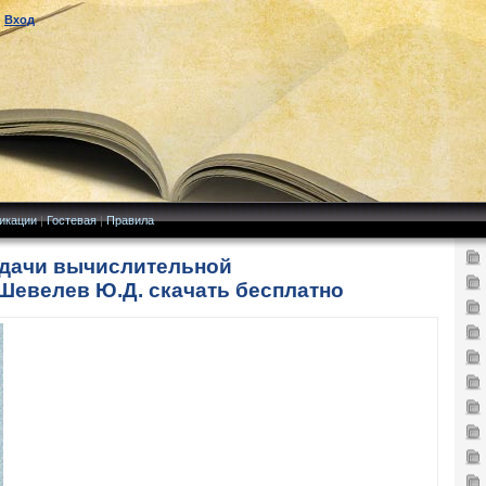
|
Вход
икации
|
Гостевая
|
Правила
адачи вычислительной
Шевелев Ю.Д. скачать бесплатно