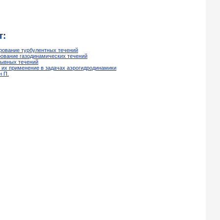
т:
рование турбулентных течений
рование газодинамических течений
рывных течений
 их применение в задачах аэрогидродинамики
н П.