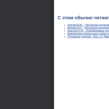
С этим обычно читаю
Иевлев В.М. - Численное модели
Киреев В.И. - Численное модели
Краснов Н.Ф. - Аэродинамика от
Компактные разностные схемы и
Отрывные течения. Том 1-3. Чже