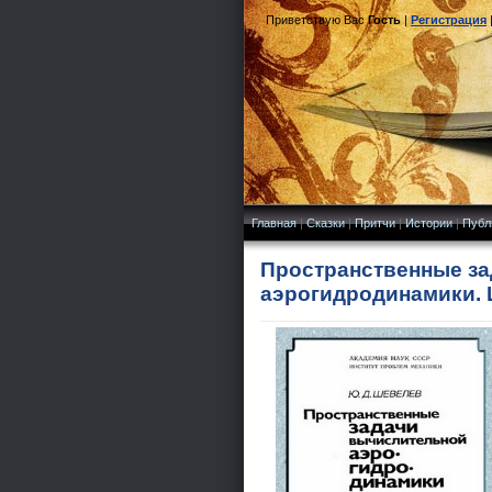
Приветствую Вас
Гость
|
Регистрация
Главная
|
Сказки
|
Притчи
|
Истории
|
Публ
Пространственные з
аэрогидродинамики. 