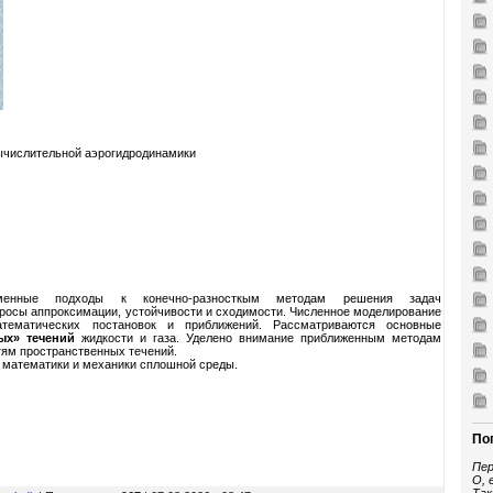
ычислительной аэрогидродинамики
менные подходы к конечно-разносткым методам решения задач
просы аппроксимации, устойчивости и сходимости. Численное моделирование
тематических постановок и приближений. Рассматриваются основные
ых» течений
жидкости и газа. Уделено внимание приближенным методам
тям пространственных течений.
й математики и механики сплошной среды.
По
Пер
О, 