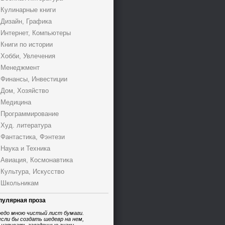
Кулинарные книги
Дизайн, Графика
Интернет, Компьютеры
Книги по истории
Хобби, Увлечения
Менеджмент
Финансы, Инвестиции
Дом, Хозяйство
Медицина
Программирование
Худ. литература
Фантастика, Фэнтези
Наука и Техника
Авиация, Космонавтика
Культура, Искусство
Школьникам
пулярная проза
едо мною чистый лист бумаги.
если бы создать шедевр на нем,