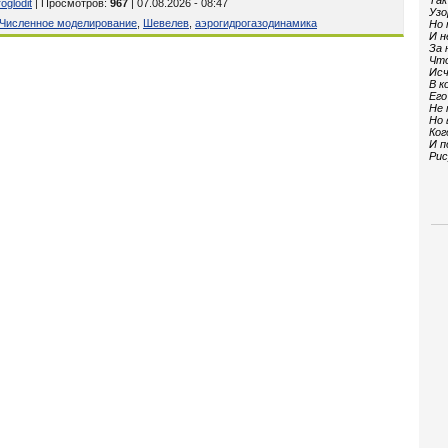
Так
oglodit
| Просмотров
:
967
| 07.08.2026 - 08:47
Узо
Численное моделирование
,
Шевелев
,
аэрогидрогазодинамика
Но 
И н
За 
Что
Исч
В к
Его
Не 
Но 
Ког
И п
Рис