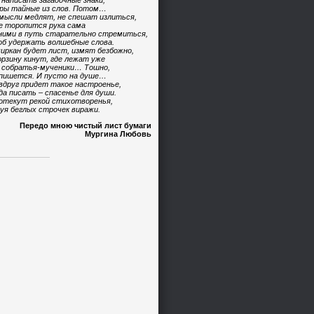
 написать загадочные знаки,
ры тайные из слов. Потом…
мысли медлят, не спешат излиться,
е торопится рука сама
ними в путь старательно стремиться,
б удержать волшебные слова.
иркан будет лист, измят безбожно,
орзину кинут, где лежат уже
 собратья-мученики… Тошно,
пишется. И пусто на душе…
вдруг придет такое настроенье,
да писать – спасенье для души.
отекут рекой стихотворенья,
уя беглых строчек виражи.
Передо мною чистый лист бумаги
Мургина Любовь