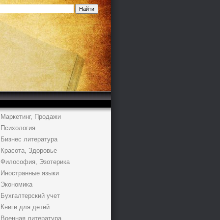
Маркетинг, Продажи
Психология
Бизнес литература
Красота, Здоровье
Философия, Эзотерика
Иностранные языки
Экономика
Бухгалтерский учет
Книги для детей
Военная литература