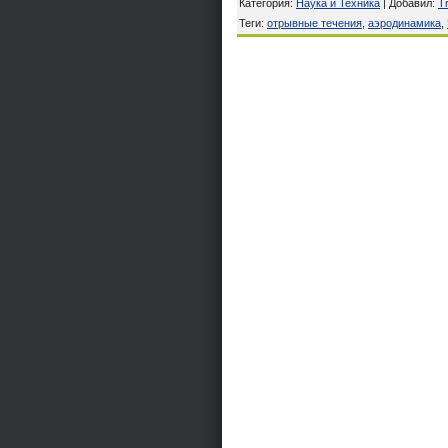
Категория
:
Наука и Техника
|
Добавил
:
Tr
Теги
:
отрывные течения
,
аэродинамика
,