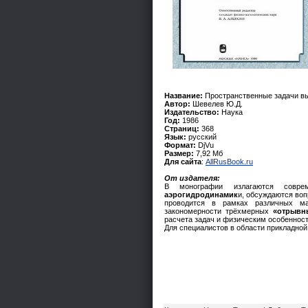
Название:
Пространственные задачи в
Автор:
Шевелев Ю.Д.
Издательство:
Наука
Год:
1986
Страниц:
368
Язык:
русский
Формат:
DjVu
Размер:
7,92 Мб
Для сайта
:
AllRusBook.ru
От издателя:
В монографии излагаются совре
аэрогидродинамик
и, обсуждаются во
проводится в рамках различных ма
закономерности трёхмерных
«отрывн
расчета задач и физическим особеннос
Для специалистов в области прикладно