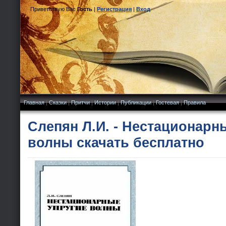
Приветствую Вас
Гость
|
Регистрация
|
Вход
Главная
|
Сказки
|
Притчи
|
Истории
|
Публикации
|
Гостевая
|
Правила
Слепян Л.И. - Нестационарн
волны скачать бесплатно