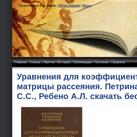
Приветствую Вас
Гость
|
Регистрация
|
Вход
Главная
|
Сказки
|
Притчи
|
Истории
|
Публикации
|
Гостевая
|
Правила
Уравнения для коэффициен
матрицы рассеяния. Петрина
С.С., Ребено А.Л. скачать б