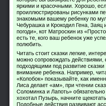
яркими и красочными. Хорошо, есл
проиллюстрированы рисунками пе
знакомыми вашему ребенку по му
Чебурашка и Крокодил Гена, Заяц 
погоди», кот Матроскин из «Прост
есть те, кого ваш ребенок уже усп
полюбить.
Читать стоит сказки легкие, интер
можно сопровождать действиями,
подходящими под развитие сказки
внимание ребенка. Например, чита
«Колобок» показывайте, как именно
Лиса делает «ам», при чтении ска
Соломинка и Лапоть» обязательно 
хохотал Пузырь, начните щекотать
Подобные действия развивают ас