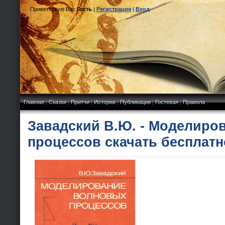
Приветствую Вас
Гость
|
Регистрация
|
Вход
Главная
|
Сказки
|
Притчи
|
Истории
|
Публикации
|
Гостевая
|
Правила
Завадский В.Ю. - Моделиро
процессов скачать бесплатн