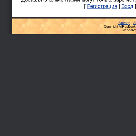
[
Регистрация
|
Вход
Sitemap
-
А
Copyright AllRusBook
Использ