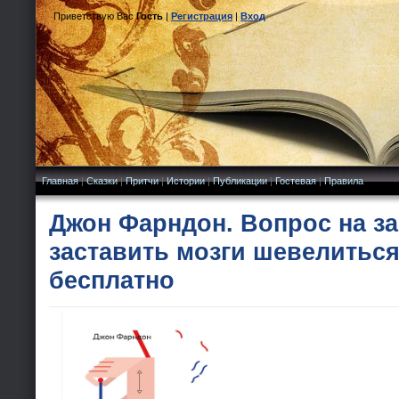
Приветствую Вас
Гость
|
Регистрация
|
Вход
Главная
|
Сказки
|
Притчи
|
Истории
|
Публикации
|
Гостевая
|
Правила
Джон Фарндон. Вопрос на за
заставить мозги шевелиться
бесплатно