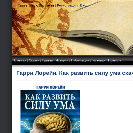
Приветствую Вас
Гость
|
Регистрация
|
Вход
Главная
|
Сказки
|
Притчи
|
Истории
|
Публикации
|
Гостевая
|
Правила
Гарри Лорейн. Как развить силу ума ска