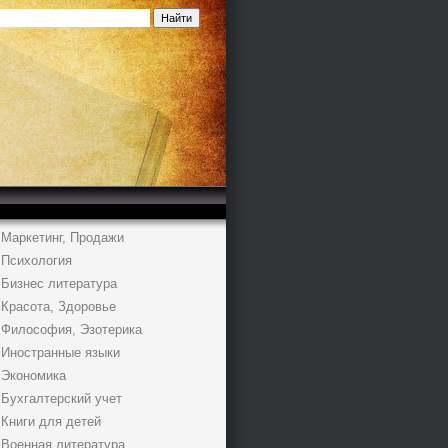
Маркетинг, Продажи
Психология
Бизнес литература
Красота, Здоровье
Философия, Эзотерика
Иностранные языки
Экономика
Бухгалтерский учет
Книги для детей
Военная литература