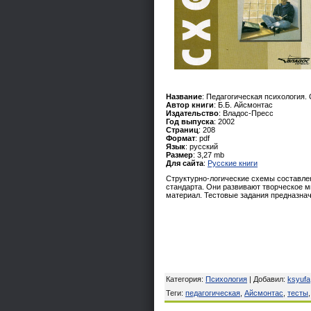
Название
: Педагогическая психология.
Автор книги
: Б.Б. Айсмонтас
Издательство
: Владос-Пресс
Год выпуска
: 2002
Страниц
: 208
Формат
: pdf
Язык
: русский
Размер
: 3,27 mb
Для сайта
:
Русские книги
Структурно-логические схемы составле
стандарта. Они развивают творческое 
материал. Тестовые задания предназна
Категория
:
Психология
|
Добавил
:
ksyufa
Теги
:
педагогическая
,
Айсмонтас
,
тесты