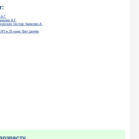
т:
А.Г.
нилин А.Г.
ческих тестов. Карелин А.
ЛП и 25 кадр. Вит Ценёв
возрасту