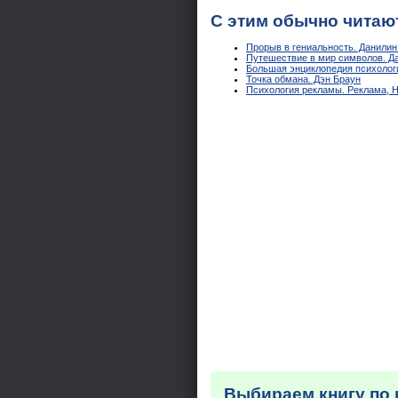
С этим обычно читаю
Прорыв в гениальность. Данилин 
Путешествие в мир символов. Да
Большая энциклопедия психологи
Точка обмана. Дэн Браун
Психология рекламы. Реклама, Н
Выбираем книгу по 