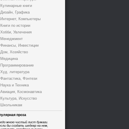
Кулинарные книги
Дизайн, Графика
Интернет, Компьютеры
Книги по истории
Хобби, Увлечения
Менеджмент
Финансы, Инвестиции
Дом, Хозяйство
Медицина
Программирование
Худ. литература
Фантастика, Фэнтези
Наука и Техника
Авиация, Космонавтика
Культура, Искусство
Школьникам
пулярная проза
едо мною чистый лист бумаги.
если бы создать шедевр на нем,