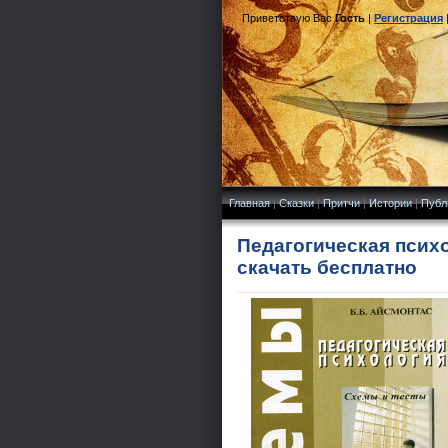
Приветствую Вас
Гость
|
Регистрация
Главная
|
Сказки
|
Притчи
|
Истории
|
Публ
Педагогическая психо
скачать бесплатно