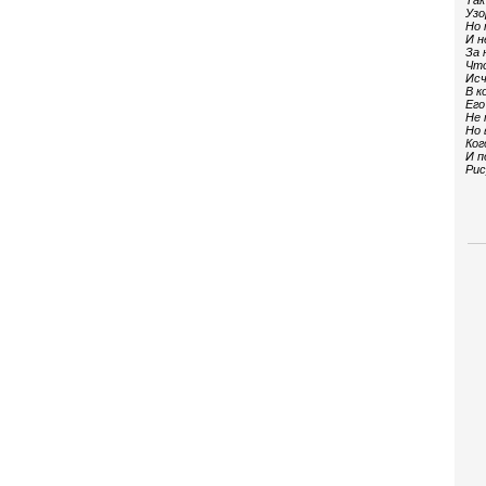
Так
Узо
Но 
И н
За 
Что
Исч
В к
Его
Не 
Но 
Ког
И п
Рис