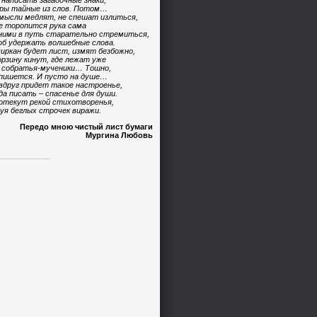
 написать загадочные знаки,
ры тайные из слов. Потом…
мысли медлят, не спешат излиться,
е торопится рука сама
ними в путь старательно стремиться,
б удержать волшебные слова.
иркан будет лист, измят безбожно,
орзину кинут, где лежат уже
 собратья-мученики… Тошно,
пишется. И пусто на душе…
вдруг придет такое настроенье,
да писать – спасенье для души.
отекут рекой стихотворенья,
уя беглых строчек виражи.
Передо мною чистый лист бумаги
Мургина Любовь