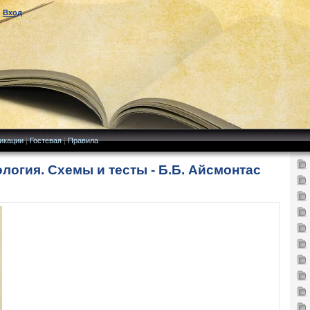
|
Вход
икации
|
Гостевая
|
Правила
логия. Схемы и тесты - Б.Б. Айсмонтас