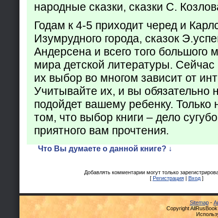
народные сказки, сказки С. Козлов
Годам к 4-5 приходит черед и Кар
Изумрудного города, сказок Э.успен
Андерсена и всего того большого 
мира детской литературы. Сейчас 
их выбор во многом зависит от ин
Учитывайте их, и вы обязательно н
подойдет вашему ребенку. Только 
том, что выбор книги – дело сугуб
приятного вам прочтения.
Что Вы думаете о данной книге? ↓
Добавлять комментарии могут только зарегистриров
[
Регистрация
|
Вход
]
Sitemap
-
А
Copyright AllRusBook
Использ