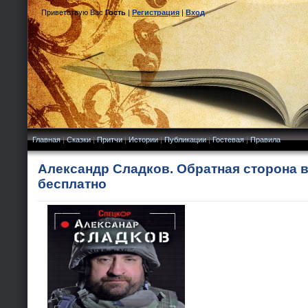
Приветствую Вас
Гость
|
Регистрация
|
Вход
Главная
|
Сказки
|
Притчи
|
Истории
|
Публикации
|
Гостевая
|
Правила
Александр Сладков. Обратная сторона 
бесплатно