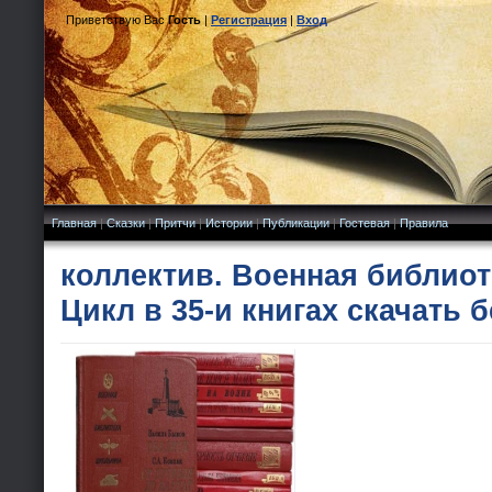
Приветствую Вас
Гость
|
Регистрация
|
Вход
Главная
|
Сказки
|
Притчи
|
Истории
|
Публикации
|
Гостевая
|
Правила
коллектив. Военная библиот
Цикл в 35-и книгах скачать 