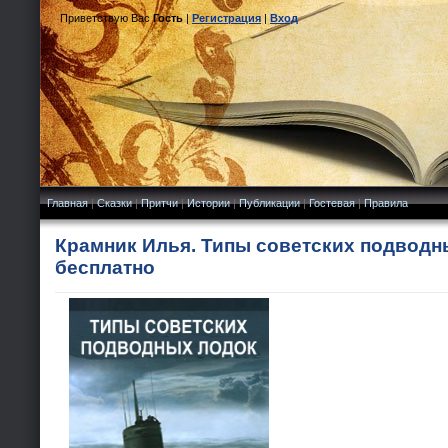
Приветствую Вас
Гость
|
Регистрация
|
Вход
Главная
|
Сказки
|
Притчи
|
Истории
|
Публикации
|
Гостевая
|
Правила
Крамник Илья. Типы советских подводн
бесплатно