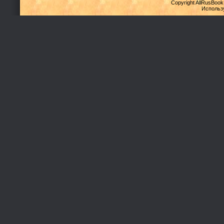
Copyright AllRusBook
Использ