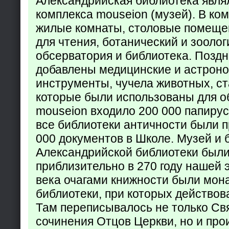
Александрийская библиотека явля
комплекса mouseion (музей). В ко
жилые комнаты, столовые помеще
для чтения, ботанический и зоолог
обсерватория и библиотека. Поздн
добавлены медицинские и астрон
инструменты, чучела животных, ст
которые были использованы для о
mouseion входило 200 000 папирус
все библиотеки античности были п
000 документов в Школе. Музей и 
Александрийской библиотеки был
приблизительно в 270 году нашей 
века очагами книжности были мон
библиотеки, при которых действов
Там переписывалось не только Св
сочинения Отцов Церкви, но и про