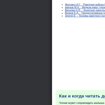
Дроговоз И.Г. - Ракетные войск
Авилов М.Н. - Модели ракет (про
Василин Н.Я. - Зенитные ракетн
Волков Е.Д. - Твердотопливные 
Зенгер Е. - Техника ракетного по
Как и когда читать 
Чтение может сопровождать малыша 