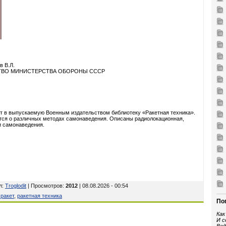
в В.Л.
СТВО МИНИСТЕРСТВА ОБОРОНЫ СССР
 в выпускаемую Военным издательством библиотеку «Ракетная техника».
тся о различных методах самонаведения. Описаны радиолокационная,
и самонаведения.
л
:
Troglodit
| Просмотров
:
2012
| 08.08.2026 - 00:54
ракет
,
ракетная техника
По
Как
И с