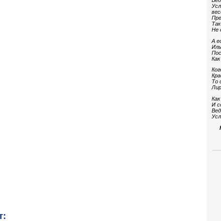
Вед
Усл
вес
Пре
Так
Не 
А е
Иль
Пос
Как
Ког
Кра
То 
Лир
Как
И с
Вед
Усл
т: