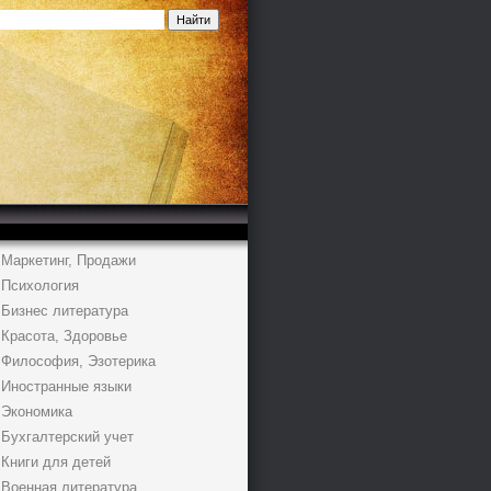
Маркетинг, Продажи
Психология
Бизнес литература
Красота, Здоровье
Философия, Эзотерика
Иностранные языки
Экономика
Бухгалтерский учет
Книги для детей
Военная литература