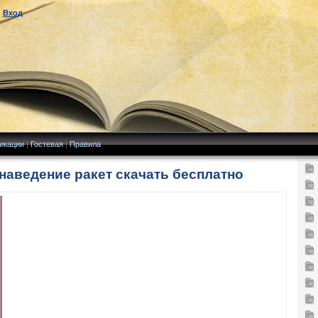
|
Вход
икации
|
Гостевая
|
Правила
онаведение ракет скачать бесплатно