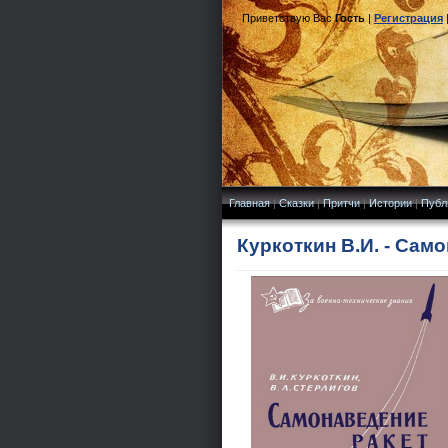
Приветствую Вас
Гость
|
Регистрация
Главная
|
Сказки
|
Притчи
|
Истории
|
Публ
Куркоткин В.И. - Сам