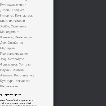
Кулинарные книги
Дизайн, Графика
Интернет, Компьютеры
Книги по истории
Хобби, Увлечения
Менеджмент
Финансы, Инвестиции
Дом, Хозяйство
Медицина
Программирование
Худ. литература
Фантастика, Фэнтези
Наука и Техника
Авиация, Космонавтика
Культура, Искусство
Школьникам
пулярная проза
 мне до тебя достучаться
ердце пленить навсегда?