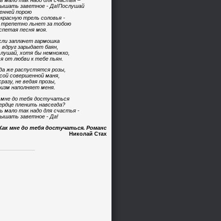
ь мало так надо для счастья –
ышать заветное - Да!Послушай
енней порою
красную трель соловья -
 трепетно льнет за тобою
спетая песня моя.
сли заплачет гармошка
 вдруг зарыдает баян,
лушай, хотя бы немножко,
 я от любви к тебе пьян.
да же распустятся розы,
сой совершенной маня,
сразу, не ведая прозы,
изм наполняет меня.
 мне до тебя достучаться
ердце пленить навсегда?
ь мало так надо для счастья -
ышать заветное - Да!
Как мне до тебя достучаться. Романс
Николай Стах