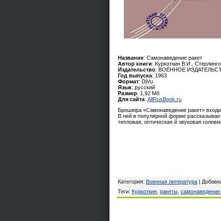
Название
: Самонаведение ракет
Автор книги
: Куркоткин В.И., Стерлинго
Издательство
: ВОЕННОЕ ИЗДАТЕЛЬ
Год выпуска
: 1963
Формат
: DjVu
Язык
: русский
Размер
: 1,92 Мб
Для сайта
:
AllRusBook.ru
Брошюра «Самонаведение ракет» входит
В ней в популярной форме рассказывае
тепловая, оптическая й звуковая головк
Категория
:
Военная литература
|
Добави
Теги
:
Куркоткин
,
ракеты
,
самонаведение 