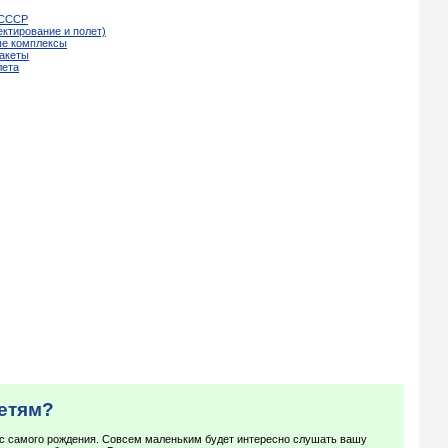
а СССР
ектирование и полет)
ые комплексы
ракеты
лета
детям?
с самого рождения. Совсем маленьким будет интересно слушать вашу