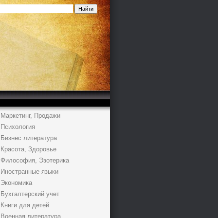
Маркетинг, Продажи
Психология
Бизнес литература
Красота, Здоровье
Философия, Эзотерика
Иностранные языки
Экономика
Бухгалтерский учет
Книги для детей
Военная литература