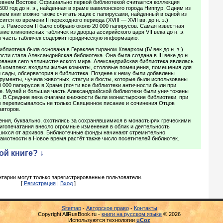
евнем Востоке. Официально первой библиотекой считается коллекция
00 год до н. э., найденная в храме вавилонского города Ниппур. Одним из
ем книг можно также считать ящик с папирусами, найденный в одной из
ится ко времени II переходного периода (XVIII — XVII вв. до н. э.).
 э. Рамсесом II было собрано около 20 000 папирусов. Самая известная
ие клинописных табличек из дворца ассирийского царя VII века до н. э.
 часть табличек содержит юридическую информацию.
блиотека была основана в Гераклее тираном Клеархом (IV век до н. э.).
ти стала Александрийская библиотека. Она была создана в III веке до н.
ования сего эллинистического мира. Александрийская библиотека являлась
 В комплекс входили жилые комнаты, столовые помещения, помещения для
й сады, обсерватория и библиотека. Позднее к нему были добавлены
рументы, чучела животных, статуи и бюсты, которые были использованы
0 000 папирусов в Храме (почти все библиотеки античности были при
ле. Музей и большая часть Александрийской библиотеки были уничтожены
. В Средние века очагами книжности были монастырские библиотеки, при
м переписывалось не только Священное писание и сочинения Отцов
авторов.
ения, буквально, охотились за сохранявшимися в монастырях греческими
игопечатания внесло огромные изменения в облик и деятельность
вшихся от архивов. Библиотечные фонды начинают стремительно
амотности в Новое время растёт также число посетителей библиотек.
ой книге? ↓
тарии могут только зарегистрированные пользователи.
[
Регистрация
|
Вход
]
Sitemap
-
Авторское право
-
Контакты
Copyright AllRusBook.ru -
книги на русском языке
© 2026
Используются технологии
uCoz