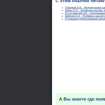
С этим обычно читаю
Тарадеев Б.В. - Модели-копии с
Лемко О.Л. - Летающие крылья. 
Остославский И.В. - Аэродинами
Бабичев А.А. - Разбивка самолет
Основания проектирования автом
А Вы знаете где по