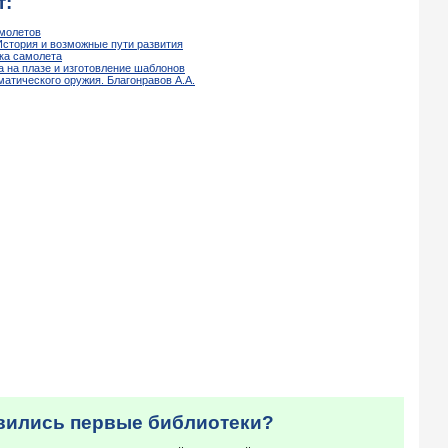
т:
амолетов
История и возможные пути развития
ка самолета
а на плазе и изготовление шаблонов
атического оружия. Благонравов А.А.
явились первые библиотеки?