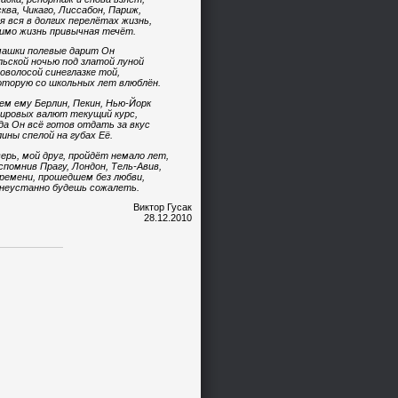
ква, Чикаго, Лиссабон, Париж,
я вся в долгих перелётах жизнь,
имо жизнь привычная течёт.
ашки полевые дарит Он
ьской ночью под златой луной
оволосой синеглазке той,
оторую со школьных лет влюблён.
ем ему Берлин, Пекин, Нью-Йорк
ировых валют текущий курс,
да Он всё готов отдать за вкус
ины спелой на губах Её.
ерь, мой друг, пройдёт немало лет,
спомнив Прагу, Лондон, Тель-Авив,
ремени, прошедшем без любви,
неустанно будешь сожалеть.
Виктор Гусак
28.12.2010