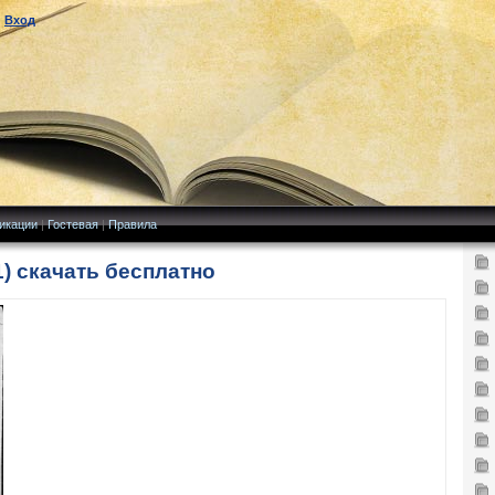
|
Вход
икации
|
Гостевая
|
Правила
1) скачать бесплатно