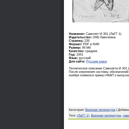
Название:
Самолет И-301 (ЛаГГ-1)
Издательство:
ОКБ Лавочкина
Страниц:
235
Формат:
PDF в RAR
Размер:
95 Мб
Качество:
среднее
Год:
1941
Язык:
русский
Для сайта
:
Русские книги
Техническое описание Самолета И-301 (
После изменения системы обозначений 
ноября появился приказ НКАП о выпуске
Категория
:
Военная литература
|
Добави
Теги
:
(ЛаГГ-1)
,
Военная литература
,
сам