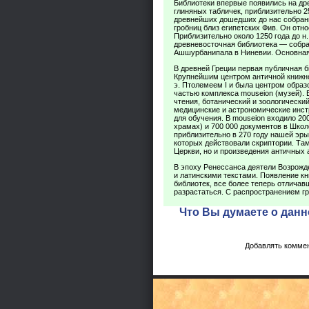
Библиотеки впервые появились на др
глиняных табличек, приблизительно 25
древнейших дошедших до нас собрани
гробниц близ египетских Фив. Он относ
Приблизительно около 1250 года до н.
древневосточная библиотека — собран
Ашшурбанипала в Ниневии. Основная
В древней Греции первая публичная би
Крупнейшим центром античной книжнос
э. Птолемеем I и была центром образ
частью комплекса mouseion (музей).
чтения, ботанический и зоологически
медицинские и астрономические инст
для обучения. В mouseion входило 20
храмах) и 700 000 документов в Шко
приблизительно в 270 году нашей эры
которых действовали скриптории. Та
Церкви, но и произведения античных 
В эпоху Ренессанса деятели Возрожд
и латинскими текстами. Появление кн
библиотек, все более теперь отлича
разрастаться. С распространением гр
Что Вы думаете о данн
Добавлять коммен