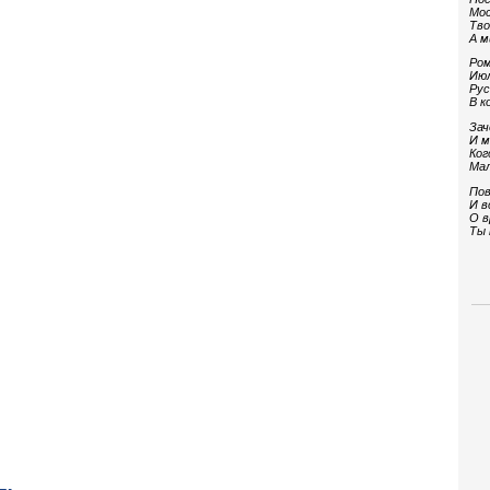
Мос
Тво
А м
Ром
Июл
Рус
В к
Зач
И м
Ког
Мал
Пов
И в
О в
Ты 