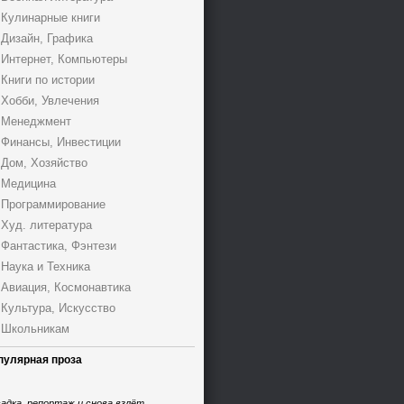
Кулинарные книги
Дизайн, Графика
Интернет, Компьютеры
Книги по истории
Хобби, Увлечения
Менеджмент
Финансы, Инвестиции
Дом, Хозяйство
Медицина
Программирование
Худ. литература
Фантастика, Фэнтези
Наука и Техника
Авиация, Космонавтика
Культура, Искусство
Школьникам
пулярная проза
адка, репортаж и снова взлёт,