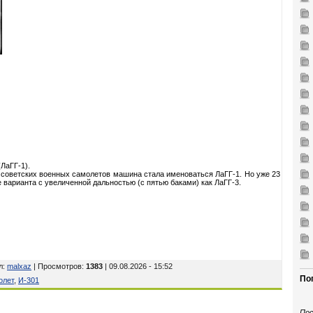
ЛаГГ-1).
советских военных самолетов машина стала именоваться ЛаГГ-1. Но уже 23
 варианта с увеличенной дальностью (с пятью баками) как ЛаГГ-3.
л
:
malxaz
| Просмотров
:
1383
| 09.08.2026 - 15:52
По
олет
,
И-301
Пос