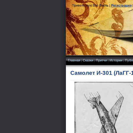
Приветствую Вас
Гость
|
Регистрация
Главная
|
Сказки
|
Притчи
|
Истории
|
Публ
Самолет И-301 (ЛаГГ-