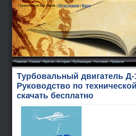
Приветствую Вас
Гость
|
Регистрация
|
Вход
Главная
|
Сказки
|
Притчи
|
Истории
|
Публикации
|
Гостевая
|
Правила
Турбовальный двигатель Д-
Руководство по техническо
скачать бесплатно