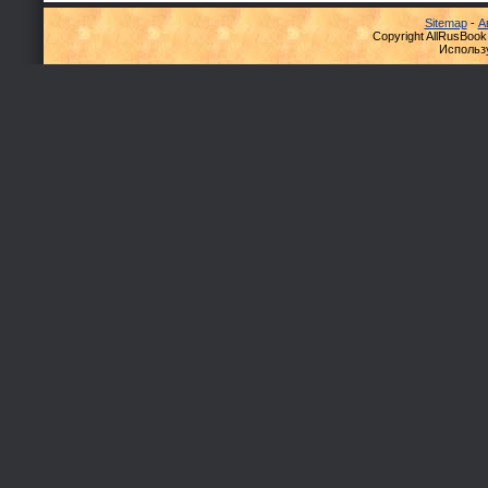
Sitemap
-
А
Copyright AllRusBook
Использ