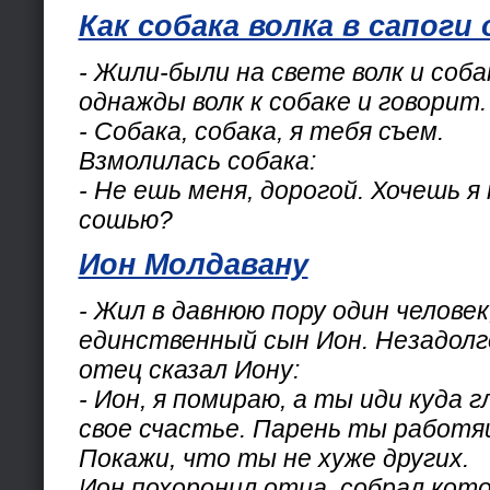
Как собака волка в сапоги 
- Жили-были на свете волк и соб
однажды волк к собаке и говорит.
- Собака, собака, я тебя съем.
Взмолилась собака:
- Не ешь меня, дорогой. Хочешь я
сошью?
Ион Молдавану
- Жил в давнюю пору один человек,
единственный сын Ион. Незадолг
отец сказал Иону:
- Ион, я помираю, а ты иди куда 
свое счастье. Парень ты работя
Покажи, что ты не хуже других.
Ион похоронил отца, собрал кот