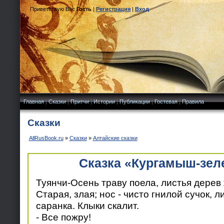
Приветствую Вас
Гость
|
Регистрация
|
Вход
Главная
|
Сказки
|
Притчи
|
Истории
|
Публикации
|
Гостевая
|
Правила
Сказки
AllRusBook.ru
»
Сказки
»
Алтайские сказки
Сказка «Кургамыш-зел
Туянчи-Осень траву поела, листья дерев 
Старая, злая; нос - чисто гнилой сучок, 
саранка. Клыки скалит.
- Все пожру!