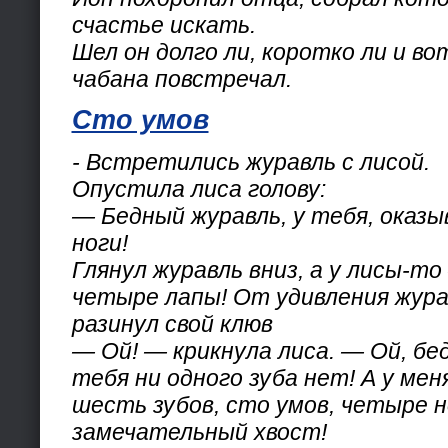
счастье искать.
Шел он долго ли, коротко ли и во
чабана повстречал.
Сто умов
- Встретились журавль с лисой.
Опустила лиса голову:
— Бедный журавль, у тебя, оказы
ноги!
Глянул журавль вниз, а у лисы-то 
четыре лапы! От удивления жура
разинул свой клюв
— Ой! — крикнула лиса. — Ой, бед
тебя ни одного зуба нет! А у ме
шесть зубов, сто умов, четыре но
замечательный хвост!