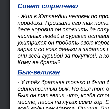
Совет стряпчего
- Жил в Ютландии человек по пр
пройдоха. Прозвали его так пото
деле норовил он словчить да спл
честных людей в дураках остави
ухитрился он продать свою коро
зараз и со всех деньги в задаток
они всей гурьбой за покупкой, а к
Кому ее брать?
Бык-великан
- У трёх братьев только и было
единственный бык. Но был тот б
Был он так велик, что, когда сто
месте, пасся на лугах семи гор. 
всей воды рек Марта, Пшиша, Пча