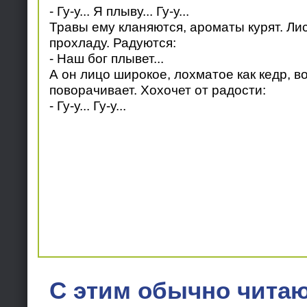
- Гу-у... Я плыву... Гу-у...
Травы ему кланяются, ароматы курят. Ли
прохладу. Радуются:
- Наш бог плывет...
А он лицо широкое, лохматое как кедр, в
поворачивает. Хохочет от радости:
- Гу-у... Гу-у...
С этим обычно читаю