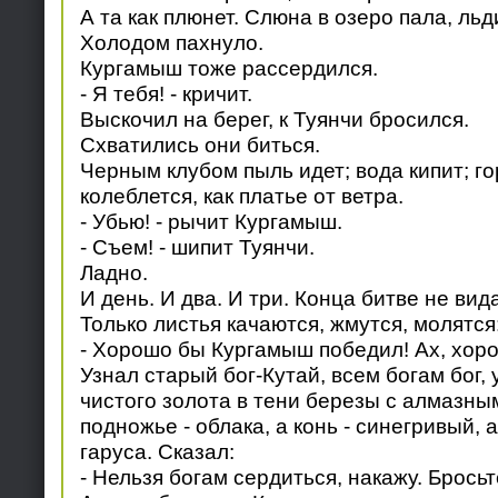
А та как плюнет. Слюна в озеро пала, ль
Холодом пахнуло.
Кургамыш тоже рассердился.
- Я тебя! - кричит.
Выскочил на берег, к Туянчи бросился.
Схватились они биться.
Черным клубом пыль идет; вода кипит; го
колеблется, как платье от ветра.
- Убью! - рычит Кургамыш.
- Съем! - шипит Туянчи.
Ладно.
И день. И два. И три. Конца битве не вида
Только листья качаются, жмутся, молятся
- Хорошо бы Кургамыш победил! Ах, хор
Узнал старый бог-Кутай, всем богам бог, 
чистого золота в тени березы с алмазны
подножье - облака, а конь - синегривый, 
гаруса. Сказал:
- Нельзя богам сердиться, накажу. Бросьт