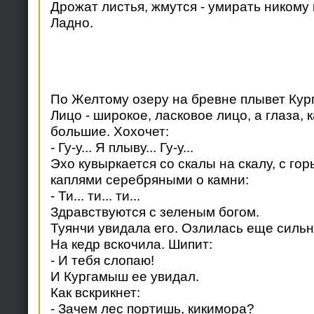
Дрожат листья, жмутся - умирать никому 
Ладно.
По Желтому озеру на бревне плывет Кур
Лицо - широкое, ласковое лицо, а глаза, к
большие. Хохочет:
- Гу-у... Я плыву... Гу-у...
Эхо кувыркается со скалы на скалу, с гор
каплями серебряными о камни:
- Ти... ти... ти...
Здравствуются с зеленым богом.
Туянчи увидала его. Озлилась еще сильн
На кедр вскочила. Шипит:
- И тебя слопаю!
И Кургамыш ее увидал.
Как вскрикнет:
- Зачем лес портишь, кикимора?