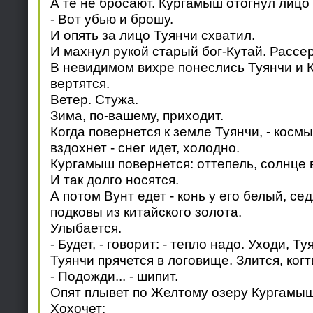
А те не бросают. Кургамыш отогнул лицо 
- Вот убью и брошу.
И опять за лицо Туянчи схватил.
И махнул рукой старый бог-Кутай. Рассе
В невидимом вихре понеслись Туянчи и К
вертятся.
Ветер. Стужа.
Зима, по-вашему, приходит.
Когда повернется к земле Туянчи, - космы
вздохнет - снег идет, холодно.
Кургамыш повернется: оттепель, солнце 
И так долго носятся.
А потом Вунт едет - конь у его белый, се
подковы из китайского золота.
Улыбается.
- Будет, - говорит: - тепло надо. Уходи, Ту
Туянчи прячется в логовище. Злится, когт
- Подожди... - шипит.
Опят плывет по Желтому озеру Кургамыш
Хохочет: