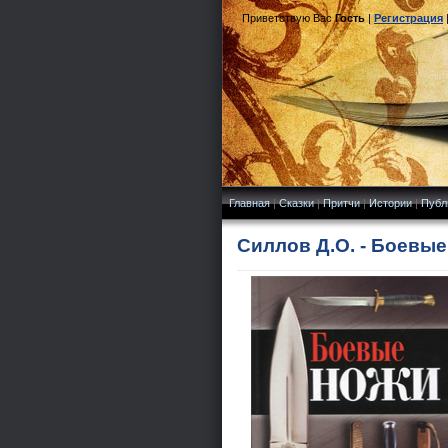
Приветствую Вас
Гость
|
Регистрация
Главная
|
Сказки
|
Притчи
|
Истории
|
Публ
Силлов Д.О. - Боевые