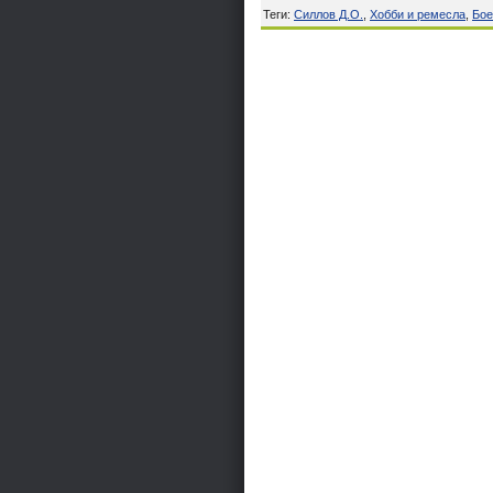
Теги
:
Силлов Д.О.
,
Хобби и ремесла
,
Бое