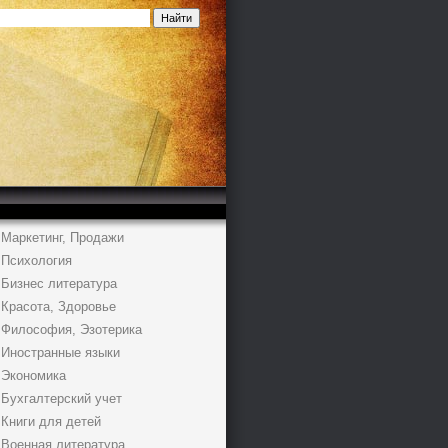
Маркетинг, Продажи
Психология
Бизнес литература
Красота, Здоровье
Философия, Эзотерика
Иностранные языки
Экономика
Бухгалтерский учет
Книги для детей
Военная литература