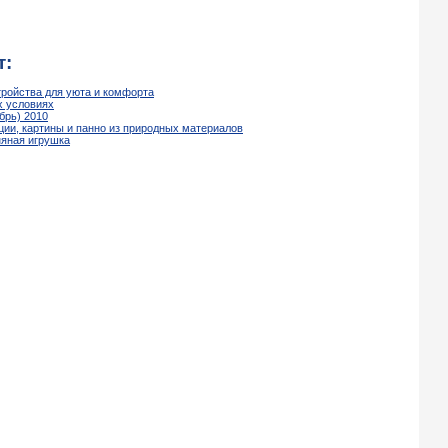
т:
тройства для уюта и комфорта
х условиях
брь) 2010
ации, картины и панно из природных материалов
няная игрушка