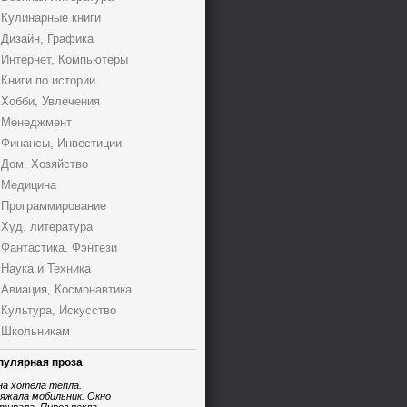
Кулинарные книги
Дизайн, Графика
Интернет, Компьютеры
Книги по истории
Хобби, Увлечения
Менеджмент
Финансы, Инвестиции
Дом, Хозяйство
Медицина
Программирование
Худ. литература
Фантастика, Фэнтези
Наука и Техника
Авиация, Космонавтика
Культура, Искусство
Школьникам
пулярная проза
на хотела тепла.
яжала мобильник. Окно