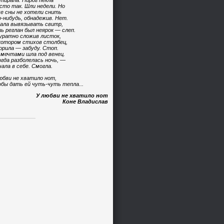
тирала. Пирог пекла
сто так. Шли недели. Но
е сны не хотели снить
-нибудь, обнадежив. Нет.
ала вывязывать свитр,
ь реглан был неярок — слеп.
уратно сложив листок,
котором стихов столбец,
орила — забуду. Стоп.
 мечтами шла под венец.
огда разболелась ночь, —
чала в себе. Смогла.
юбви не хватило нот,
бы дать ей чуть-чуть тепла...
У любви не хватило нот
Коне Владислав