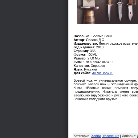
Название
: Боевые ножи
Автор
: Силлов Д.О.
Издательство
: Ленинградское издатель
Год издания
: 2010
Страниц
: 336
Формат
: DJVU
Размер
: 27,0 МБ
ISBN
: 978-5-9942-0484-9
Качество
: Хорошее
Язык
: Русский
Для сайта
:
AllRusBook.ru
Боевой нож — универсальное оружие,
близких. Боевой нож — это надежный дру
Книга «Боевые ножи» поможет полу
предназначении. Читатель имеет во
эволюцию зарубежного и русского боево
ношению холодного оружия.
Категория
:
Хобби, Увлечения
|
Добавил
: