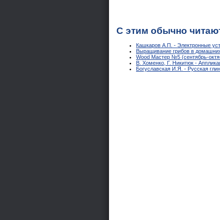
С этим обычно читаю
Кашкаров А.П. - Электронные ус
Выращивание грибов в домашни
Wood Мастер №5 (сентябрь-октя
В. Хоменко, Г. Никитюк - Апплик
Богуславская И.Я. - Русская гли