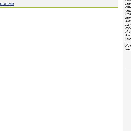
про
про
вые ножи
даж
что
Нач
хот
Акк
на 
гов
И с
А к
ука
...
У л
что