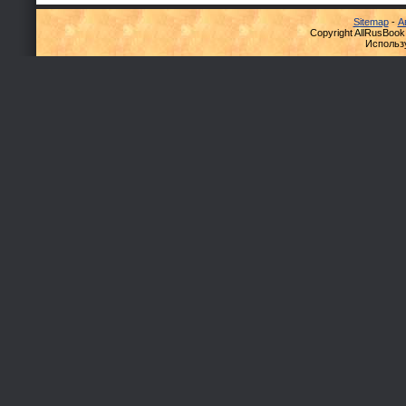
Sitemap
-
А
Copyright AllRusBook
Использ