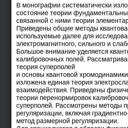
В монографии систематически изл
состояние теории фундаментальны
связанной с ними теории элемента
Приведены общие методы квантова
используемые далее для исследов
электромагнитного, сильного и сла
Большое внимание уделяется кван
калибровочных полей. Рассматрива
теория суперполей
и основы квантовой хромодинамики
изложена единая теория электросл
взаимодействия. Приведены физич
теории перенормировок калибровоч
суперполей. Рассмотрены методы 
регуляризации, включая градиентн
метод размерной регуляризации.