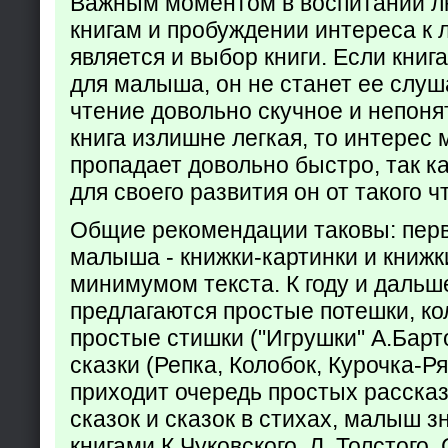
Важным моментом в воспитании лю
книгам и пробуждении интереса к 
является и выбор книги. Если кни
для малыша, он не станет ее слуша
чтение довольно скучное и непоня
книга излишне легкая, то интерес
пропадает довольно быстро, так ка
для своего развития он от такого ч
Общие рекомендации таковы: пер
малыша - книжки-картинки и книжк
минимумом текста. К году и дальш
предлагаются простые потешки, к
простые стишки ("Игрушки" А.Барт
сказки (Репка, Колобок, Курочка-Р
приходит очередь простых расска
сказок и сказок в стихах, малыш з
книгами К.Чуковского, Л. Толстого,