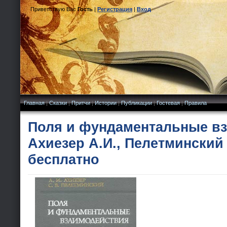
Приветствую Вас
Гость
|
Регистрация
|
Вход
Главная
|
Сказки
|
Притчи
|
Истории
|
Публикации
|
Гостевая
|
Правила
Поля и фундаментальные в
Ахиезер А.И., Пелетминский 
бесплатно