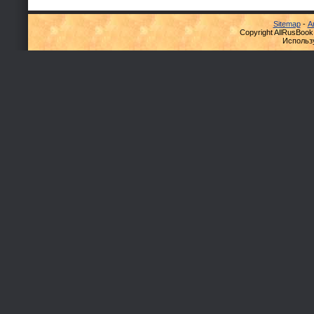
Sitemap
-
А
Copyright AllRusBook
Использ