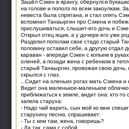
Зашёл Сэкен в ярангу, обернулся букашк
на голове и пополз по всем закоулкам. За
невеста была спрятана, и стал опять Сэ
вспомнил Танаыргин про Сэкена и побежа
прислушиваться, слышит-его дочь и Сэке
Открыл отец ящик, а у дочери его уже ро
Разделил пополам свое стадо старый Тан
половину оставил себе, а другую отдал 
караван - впереди Сэкен с копьем в руках,
оленей, а позади жена с ребенком в тепл
старый Танаыргин, провожая свою дочь, 
скрылся с глаз.
...Сидит на оленьих рогах мать Сэкена и 
Видит она маленькое-маленькое облачко
приближаться к земле, видит она: кто-то 
запела старуха:
- Надо чай варить, сын мой ко мне спеши
старухину песню, спрашивает:
- Ты с кем там, жена, говоришь?
- Да так, сама с собой.