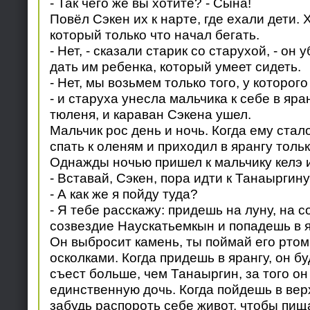
- Так чего же вы хотите? - Сына!
Повёл Сэкен их к нарте, где ехали дети. 
который только что начал бегать.
- Нет, - сказали старик со старухой, - он 
дать им ребенка, который умеет сидеть.
- Нет, мы возьмем только того, у которого
- и старуха унесла мальчика к себе в яран
тюленя, и караван Сэкена ушел.
Мальчик рос день и ночь. Когда ему стало
спать к оленям и приходил в ярангу толь
Однажды ночью пришел к мальчику келэ и
- Вставай, Сэкен, пора идти к Танаыргину
- А как же я пойду туда?
- Я тебе расскажу: придешь на луну, на с
созвездие Наускатьемкын и попадешь в я
Он выбросит камень, ты поймай его ртом,
осколками. Когда придешь в ярангу, он бу
съест больше, чем Танаыргин, за того он
единственную дочь. Когда пойдешь в вер
забудь распороть себе живот, чтобы пищ