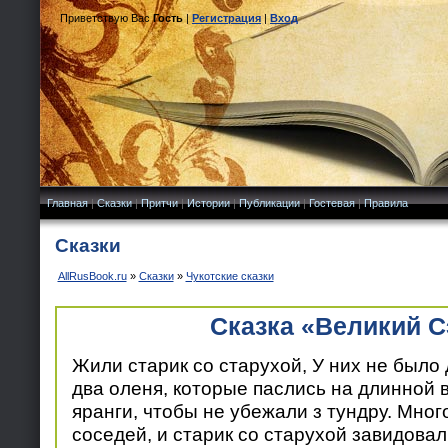
Приветствую Вас
Гость
|
Регистрация
|
Вход
Главная
|
Сказки
|
Притчи
|
Истории
|
Публикации
|
Гостевая
|
Правила
Сказки
AllRusBook.ru
»
Сказки
»
Чукотские сказки
Сказка «Великий С
Жили старик со старухой, У них не было 
два оленя, которые паслись на длинной в
яранги, чтобы не убежали з тундру. Мног
соседей, и старик со старухой завидова