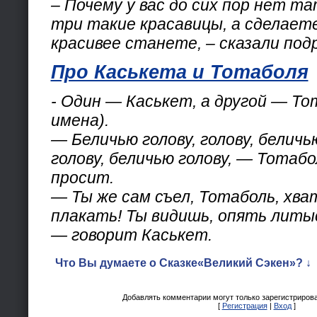
– Почему у вас до сих пор нет т
три такие красавицы, а сделает
красивее станете, – сказали подр
Про Каськета и Тотаболя
- Один — Каськет, а другой — То
имена).
— Беличью голову, голову, беличь
голову, беличью голову, — Тотабо
просит.
— Ты же сам съел, Тотаболь, хв
плакать! Ты видишь, опять литы
— говорит Каськет.
Что Вы думаете о Сказке«Великий Сэкен»? ↓
Добавлять комментарии могут только зарегистриров
[
Регистрация
|
Вход
]