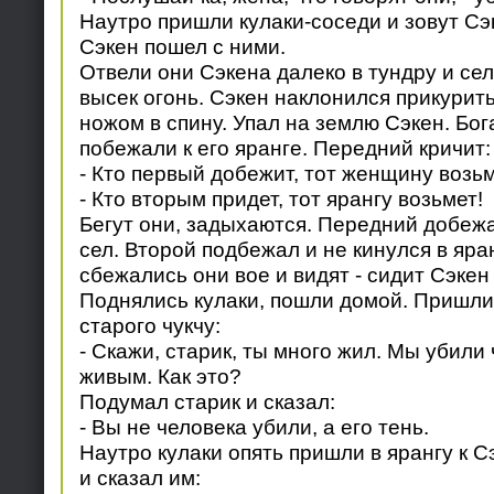
Наутро пришли кулаки-соседи и зовут Сэк
Сэкен пошел с ними.
Отвели они Сэкена далеко в тундру и се
высек огонь. Сэкен наклонился прикурить
ножом в спину. Упал на землю Сэкен. Бог
побежали к его яранге. Передний кричит:
- Кто первый добежит, тот женщину возьм
- Кто вторым придет, тот ярангу возьмет!
Бегут они, задыхаются. Передний добежа
сел. Второй подбежал и не кинулся в яран
сбежались они вое и видят - сидит Сэкен 
Поднялись кулаки, пошли домой. Пришли
старого чукчу:
- Скажи, старик, ты много жил. Мы убили 
живым. Как это?
Подумал старик и сказал:
- Вы не человека убили, а его тень.
Наутро кулаки опять пришли в ярангу к С
и сказал им: