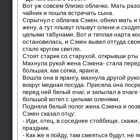
Вот уж совсем близко облачко. Мать разо
чайник и пошла встречать сына.
Спрыгнул с облачка Сэкен, обнял мать и
жену, а тут плывут плывут олени и сходят
целыми табунами. Вот и теплая нарта ко
остановилась, и Сэкен вывел оттуда свою
стало кругом светло.
Стоят старик со старухой, открывши рты 
Махнула рукой жена Сэкена- стала перед 
большая, как сопка, яранга.
Вошла она в ярангу, махнула другой руко
вокруг медная посуда. Присела она посре
перед ней белый очаг, и запылал в очаге 
большой котел с целыми оленями.
Подняла белый полог жена Сэкена и позв
Сэкен сказал отцу:
- Иди, отец, в соседнее стойбище, скажи,
праздник.
- Как же я пойду, там смеяться будут, не п