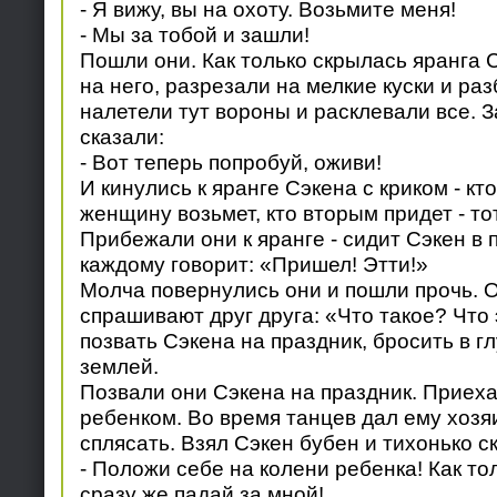
- Я вижу, вы на охоту. Возьмите меня!
- Мы за тобой и зашли!
Пошли они. Как только скрылась яранга 
на него, разрезали на мелкие куски и ра
налетели тут вороны и расклевали все. З
сказали:
- Вот теперь попробуй, оживи!
И кинулись к яранге Сэкена с криком - кт
женщину возьмет, кто вторым придет - то
Прибежали они к яранге - сидит Сэкен в п
каждому говорит: «Пришел! Этти!»
Молча повернулись они и пошли прочь. 
спрашивают друг друга: «Что такое? Что
позвать Сэкена на праздник, бросить в г
землей.
Позвали они Сэкена на праздник. Приеха
ребенком. Во время танцев дал ему хозя
сплясать. Взял Сэкен бубен и тихонько с
- Положи себе на колени ребенка! Как тол
сразу же падай за мной!