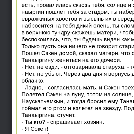
есть, провалилась сквозь тебя, солнце и 
наыргин пошлет тебя за стадом, ты наб
евражкиных хвостов и высыпь их в серед
набросится на тебя дикий олень, ты сло
в верхнюю тундру-скажешь матери, чтоб
беспокоилась, что, ты будешь виден как 
Только пусть она ничего не говорит стари
Пошел Сэкен домой, сказал матери, что о
Танаыргину жениться на его дочери.
- Нет, не езди, - отговаривала старуха, - 
- Нет, не убьют. Через два дня я вернусь
облачко.
- Ладно, - согласилась мать, и Сэкен поех
Полетел Сэкен на луну, потом на солнце, 
Наускатьемкын, и тогда бросил ему Тана
поймал его ртом и взлетел на звезду. Под
Танаыргина, стучит.
- Ты кто? - спрашивает хозяин.
- Я Сэкен!