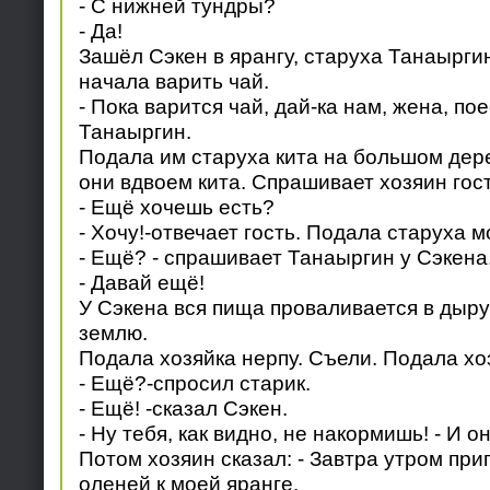
- С нижней тундры?
- Да!
Зашёл Сэкен в ярангу, старуха Танаырги
начала варить чай.
- Пока варится чай, дай-ка нам, жена, пое
Танаыргин.
Подала им старуха кита на большом дер
они вдвоем кита. Спрашивает хозяин гост
- Ещё хочешь есть?
- Хочу!-отвечает гость. Подала старуха 
- Ещё? - спрашивает Танаыргин у Сэкена
- Давай ещё!
У Сэкена вся пища проваливается в дыру 
землю.
Подала хозяйка нерпу. Съели. Подала хо
- Ещё?-спросил старик.
- Ещё! -сказал Сэкен.
- Ну тебя, как видно, не накормишь! - И о
Потом хозяин сказал: - Завтра утром при
оленей к моей яранге.