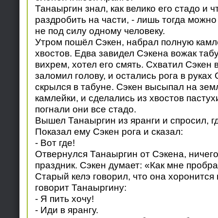
Танаыргин знал, как велико его стадо и ч
раздробить на части, - лишь тогда можно 
не под силу одному человеку.
Утром пошёл Сэкен, набрал полную камл
хвостов. Едва завидел Сэкена вожак табу
вихрем, хотел его смять. Схватил Сэкен в
заломил голову, и остались рога в руках 
скрылся в табуне. Сэкен высыпал на зем
камлейки, и сделались из хвостов пастух
погнали они все стадо.
Вышел Танаыргин из яранги и спросил, г
Показал ему Сэкен рога и сказал:
- Вот где!
Отвернулся Танаыргин от Сэкена, ничего
праздник. Сэкен думает: «Как мне пробра
Старый келэ говорил, что она хоронится 
говорит Танаыргину:
- Я пить хочу!
- Иди в ярангу.