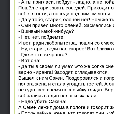
- А ты пригласи, пойдут - ладно, а не пой
Пошёл старик звать соседей. Приходит он
себе в гости, а соседи над ним смеются:
- Да у тебя, старик, оленей нет! Чем же 
- Сын привёл много оленей. Засмеялись 
- Вшивый какой-нибудь?
- Нет, нет, пойдёмте!
И вот, ради любопытства, пошли со смех
- Ну, старик, веди нас скорее! Вот близко
- Где же твоя яранга?
- Вот она!
- Да ты в своем ли уме? Это же сопка сне
верно - яранга! Заходят, оглядываются.
Вышел к ним Сэкен. Поздоровался и поп
полога жена и стала угощать гостей. А он
не едят, все время на хозяйку глядят. Ве
собрались в один полог и сказали:
- Надо убить Сэкена!
А Сэкен лежит дома в пологе и говорит ж
- Послушай-ка, жена, что говорят они, - у