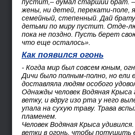
пустит,– думал старший брат. –
жены, ни детей, перекати-поле, я
семейный, степенный. Дай брату 
детьми по миру пустит. Отде-лю
пока не поздно. Пусть берет сво
что еще осталось».
Как появился огонь
- Когда мир был совсем юным, огн
Дичи было полным-полно, но ели е
доставляла людям особого удово
Однажды человек Водяная Крыса
ветку, и вдруг изо рта у него вы
упала на сухую траву. Трава всп
пламенем.
Человек Водяная Крыса удивился
ветки в огонь, чтобы потушить е