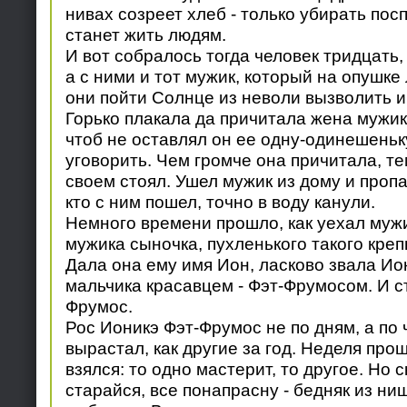
нивах созреет хлеб - только убирать пос
станет жить людям.
И вот собралось тогда человек тридцать, 
а с ними и тот мужик, который на опушке
они пойти Солнце из неволи вызволить и
Горько плакала да причитала жена мужика
чтоб не оставлял он ее одну-одинешеньку
уговорить. Чем громче она причитала, т
своем стоял. Ушел мужик из дому и пропа
кто с ним пошел, точно в воду канули.
Немного времени прошло, как уехал мужи
мужика сыночка, пухленького такого кре
Дала она ему имя Ион, ласково звала Ио
мальчика красавцем - Фэт-Фрумосом. И с
Фрумос.
Рос Ионикэ Фэт-Фрумос не по дням, а по 
вырастал, как другие за год. Неделя прош
взялся: то одно мастерит, то другое. Но с
старайся, все понапрасну - бедняк из ни