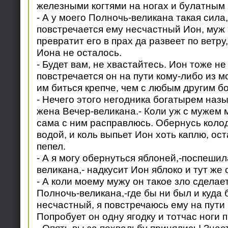
железными когтями на ногах и булатным 
- А у моего Полночь-великана такая сила,
повстречается ему несчастный Ион, муж
превратит его в прах да развеет по ветру
Иона не осталось.
- Будет вам, не хвастайтесь. Ион тоже не
повстречается он на пути кому-либо из м
им биться крепче, чем с любым другим б
- Нечего этого негодника богатырем назы
жена Вечер-великана.- Коли уж с мужем м
сама с ним расправлюсь. Обернусь коло
водой, и коль выпьет Ион хоть каплю, ост
пепел.
- А я могу обернуться яблоней,-поспешил
великана,- надкусит Ион яблоко и тут же 
- А коли моему мужу он такое зло сделает
Полночь-великана,-где бы ни был и куда
несчастный, я повстречаюсь ему на пути
Попробует он одну ягодку и тотчас ноги п