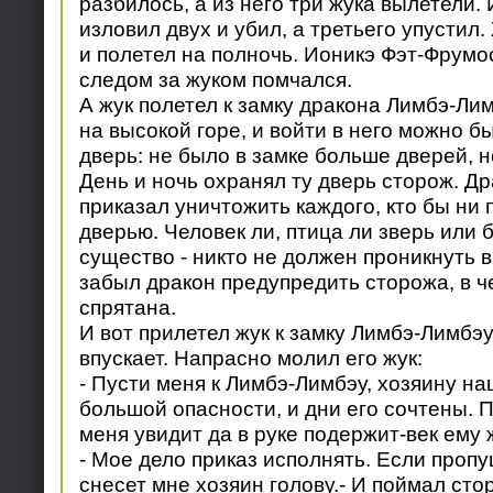
разбилось, а из него три жука вылетели.
изловил двух и убил, а третьего упустил
и полетел на полночь. Ионикэ Фэт-Фрумос
следом за жуком помчался.
А жук полетел к замку дракона Лимбэ-Лим
на высокой горе, и войти в него можно б
дверь: не было в замке больше дверей, н
День и ночь охранял ту дверь сторож. Д
приказал уничтожить каждого, кто бы ни 
дверью. Человек ли, птица ли зверь или 
существо - никто не должен проникнуть в
забыл дракон предупредить сторожа, в ч
спрятана.
И вот прилетел жук к замку Лимбэ-Лимбэу,
впускает. Напрасно молил его жук:
- Пусти меня к Лимбэ-Лимбэу, хозяину на
большой опасности, и дни его сочтены. П
меня увидит да в руке подержит-век ему 
- Мое дело приказ исполнять. Если пропущ
снесет мне хозяин голову.- И поймал сто