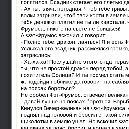
попятился. Всадник стегает его плетью да
- Ах ты, кляча негодная! Чтоб тебе гривы
волки загрызли, чтоб твои кости в земле 
тебя денежки платил не ты ли хвастала, ч
Фрумоса, никого на свете не боишься!
А Фэт-Фрумос вскочил и говорит:
- Полно тебе, дракон, лаяться! Я и есть 
Услыхал его всадник, рассмеялся громко
затряслись:
- Ха-ха-ха! Послушайте этого юнца нера
ты, что не простой дракон перед тобой, 
похититель Солнца? И ты посмел стать м
ж, подойди поближе да говори - на сабля
на поясах бороться?
Не оробел Фэт-Фрумос, отвечает великан
- Давай лучше на поясах бороться. Борьб
Кинулся Вечер-великан на Фэт-Фрумоса, с
поднял над головой и бросил с такой сил
щиколотки в землю ушел. Но вскочил Фэт
великана за пояс, бросил и вогнал в зем