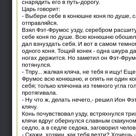
снарядить его в путь-дорогу.
Царь говорит:
- Выбери себе в конюшне коня по душе, 
отправляйся.
Взял Фэт-Фрумос узду, серебром расшит
себе коня по душе. Всю конюшню обошел,
дал взнуздать себя. И вот в самом темно
одного коня. Тощий конек - одна шкура да
ногах держится. Но заметил он Фэт-Фрумо
потянулся.
- Тпру... жалкая кляча, не тебя я ищу! Ещ
Фрумос всю конюшню, и опять ни один ко
себя; только клячонка из темного угла гол
протягивала.
- Ну что ж, делать нечего,- решил Ион Ф
клячу.
Конь почувствовал узду, встряхнулся тр
клячи вдруг обернулся славным скакуном.
седло, а в седле седока, заговорил чело
- Скажи, хозяин, как тебя везти? Хочешь 