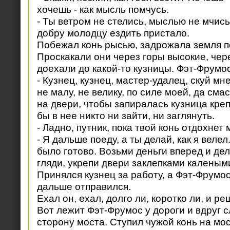
хочешь - как мысль помчусь.
- Ты ветром не стелись, мыслью не мчись,
добру молодцу ездить пристало.
Побежал конь рысью, задрожала земля п
Проскакали они через горы высокие, чер
доехали до какой-то кузницы. Фэт-Фрумос
- Кузнец, кузнец, мастер-удалец, скуй м
не малу, не велику, по силе моей, да сма
на двери, чтобы запиралась кузница креп
бы в нее никто ни зайти, ни заглянуть.
- Ладно, путник, пока твой конь отдохнет 
- Я дальше поеду, а ты делай, как я велел
было готово. Возьми деньги вперед и де
гляди, укрепи двери заклепками каленым
Принялся кузнец за работу, а Фэт-Фрумо
дальше отправился.
Ехал он, ехал, долго ли, коротко ли, и р
Вот лежит Фэт-Фрумос у дороги и вдруг с
сторону моста. Ступил чужой конь на мост