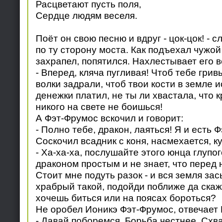
Расцветают пусть поля,
Сердце людям веселя.
Поёт он свою песню и вдруг - цок-цок! - 
по ту сторону моста. Как подъехал чужой 
захрапел, попятился. Нахлестывает его в
- Вперед, кляча пугливая! Чтоб тебе грив
волки задрали, чтоб твои кости в земле и
денежки платил, не ты ли хвастала, что 
никого на свете не боишься!
А Фэт-Фрумос вскочил и говорит:
- Полно тебе, дракон, лаяться! Я и есть 
Соскочил всадник с коня, насмехается, к
- Ха-ха-ха, послушайте этого юнца глупо
драконом простым и не знает, что перед 
Стоит мне подуть разок - и вся земля зас
храбрый такой, подойди поближе да скаж
хочешь биться или на поясах бороться?
Не оробел Ионикэ Фэт-Фрумос, отвечает 
- Давай поборемся. Борьба честнее. Схв