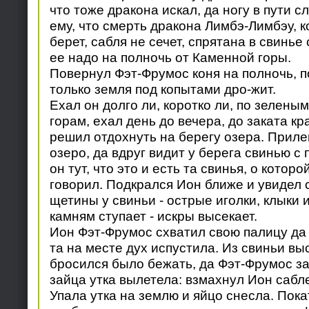
что тоже дракона искал, да ногу в пути с
ему, что смерть дракона Лимбэ-Лимбэу, к
берет, сабля не сечет, спрятана в свинье
ее надо на полночь от Каменной горы.
Повернул Фэт-Фрумос коня на полночь, по
только земля под копытами дро-жит.
Ехал он долго ли, коротко ли, по зеленым
горам, ехал день до вечера, до заката к
решил отдохнуть на берегу озера. Прилег
озеро, да вдруг видит у берега свинью с
он тут, что это и есть та свинья, о котор
говорил. Подкрался Ион ближе и увидел
щетины у свиньи - острые иголки, клыки 
камням ступает - искры высекает.
Ион Фэт-Фрумос схватил свою палицу да 
та на месте дух испустила. Из свиньи вы
бросился было бежать, да Фэт-Фрумос за
зайца утка вылетела: взмахнул Ион сабле
Упала утка на землю и яйцо снесла. Пока