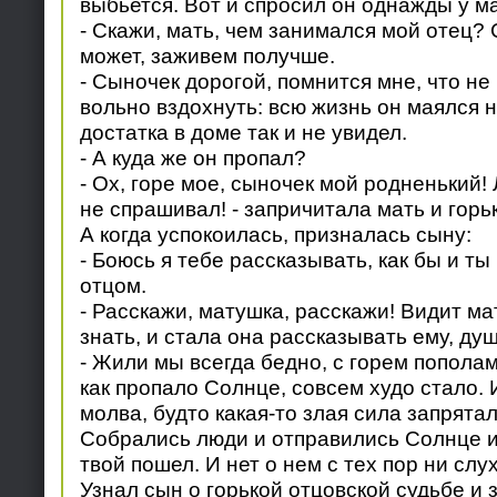
выбьется. Вот и спросил он однажды у м
- Скажи, мать, чем занимался мой отец? 
может, заживем получше.
- Сыночек дорогой, помнится мне, что н
вольно вздохнуть: всю жизнь он маялся н
достатка в доме так и не увидел.
- А куда же он пропал?
- Ох, горе мое, сыночек мой родненький!
не спрашивал! - запричитала мать и горь
А когда успокоилась, призналась сыну:
- Боюсь я тебе рассказывать, как бы и ты
отцом.
- Расскажи, матушка, расскажи! Видит ма
знать, и стала она рассказывать ему, душ
- Жили мы всегда бедно, с горем попола
как пропало Солнце, совсем худо стало. 
молва, будто какая-то злая сила запрята
Собрались люди и отправились Солнце ис
твой пошел. И нет о нем с тех пор ни слух
Узнал сын о горькой отцовской судьбе и 