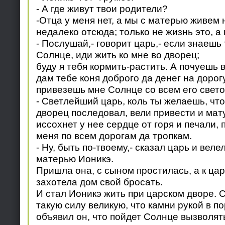
- А где живут твои родители?
-Отца у меня нет, а мы с матерью живем 
недалеко отсюда; только не жизнь это, а 
- Послушай,- говорит царь,- если знаешь 
Солнце, иди жить ко мне во дворец;
буду я тебя кормить-растить. А почуешь 
дам тебе коня доброго да денег на дорогу
привезешь мне Солнце со всем его свето
- Светлейший царь, коль ты желаешь, что
дворец последовал, вели привести и мат
иссохнет у нее сердце от горя и печали, 
меня по всем дорогам да тропкам.
- Ну, быть по-твоему,- сказал царь и веле
матерью Ионикэ.
Пришла она, с сыном простилась, а к цар
захотела дом свой бросать.
И стал Ионикэ жить при царском дворе. С
такую силу великую, что камни рукой в п
объявил он, что пойдет Солнце вызволят