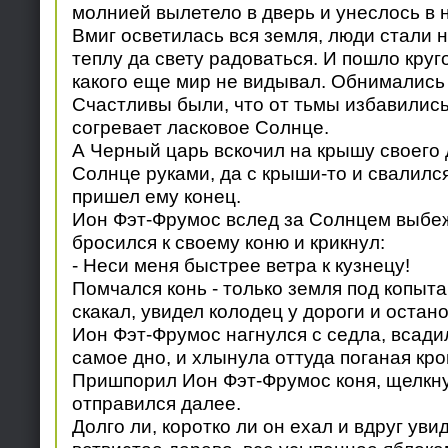
молнией вылетело в дверь и унеслось в 
Вмиг осветилась вся земля, люди стали н
теплу да свету радоваться. И пошло круг
какого еще мир не видывал. Обнимались 
Счастливы были, что от тьмы избавились
согревает ласковое Солнце.
А Черный царь вскочил на крышу своего 
Солнце руками, да с крыши-то и свалился
пришел ему конец.
Ион Фэт-Фрумос вслед за Солнцем выбеж
бросился к своему коню и крикнул:
- Неси меня быстрее ветра к кузнецу!
Помчался конь - только земля под копыта
скакал, увидел колодец у дороги и остан
Ион Фэт-Фрумос нагнулся с седла, всади
самое дно, и хлынула оттуда поганая кро
Пришпорил Ион Фэт-Фрумос коня, щелкну
отправился далее.
Долго ли, коротко ли он ехал и вдруг уви