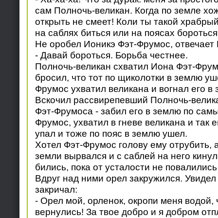
сам Полночь-великан. Когда по земле хожу
открыть не смеет! Коли ты такой храбрый
на саблях биться или на поясах бороться
Не оробел Ионикэ Фэт-Фрумос, отвечает 
- Давай бороться. Борьба честнее.
Полночь-великан схватил Иона Фэт-Фрумо
бросил, что тот по щиколотки в землю уш
Фрумос ухватил великана и вогнал его в 
Вскочил рассвирепевший Полночь-велика
Фэт-Фрумоса - забил его в землю по самы
Фрумос, ухватил в гневе великана и так е
упал и тоже по пояс в землю ушел.
Хотел Фэт-Фрумос голову ему отрубить, 
земли вырвался и с саблей на него кинул
бились, пока от усталости не повалились
Вдруг над ними орел закружился. Увидел 
закричал:
- Орел мой, орленок, окропи меня водой,
вернулись! За твое добро и я добром отп