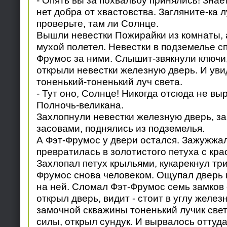
- Опять вы за похвальбу принялись! Знае
нет добра от хвастовства. Загляните-ка 
проверьте, там ли Солнце.
Вышли невестки Пожирайки из комнаты, 
мухой полетел. Невестки в подземелье сп
Фрумос за ними. Слышит-звякнули ключи,
открыли невестки железную дверь. И уви
тоненький-тоненький луч света.
- Тут оно, Солнце! Никогда отсюда не вы
Полночь-великана.
Захлопнули невестки железную дверь, з
засовами, поднялись из подземелья.
А Фэт-Фрумос у двери остался. Зажужжа
превратилась в золотистого петуха с кр
Захлопал петух крыльями, кукарекнул три 
Фрумос снова человеком. Ощупал дверь 
на ней. Сломал Фэт-Фрумос семь замков 
открыл дверь, видит - стоит в углу железн
замочной скважины тоненький лучик свет
силы, открыл сундук. И вырвалось оттуд