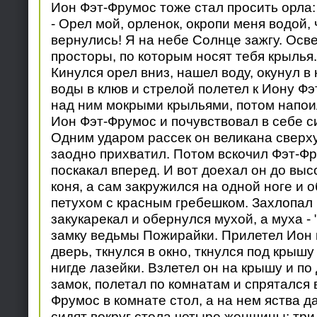
Ион Фэт-Фрумос тоже стал просить орла:
- Орел мой, орленок, окропи меня водой,
вернулись! Я на небе Солнце зажгу. Осве
просторы, по которым носят тебя крылья.
Кинулся орел вниз, нашел воду, окунул в
воды в клюв и стрелой полетел к Иону Ф
над ним мокрыми крыльями, потом напоил
Ион Фэт-Фрумос и почувствовал в себе 
Одним ударом рассек он великана сверху 
заодно прихватил. Потом вскочил Фэт-Фр
поскакал вперед. И вот доехал он до выс
коня, а сам закружился на одной ноге и
петухом с красным гребешком. Захлопал 
закукарекал и обернулся мухой, а муха - "
замку ведьмы Пожирайки. Прилетел Ион к 
дверь, ткнулся в окно, ткнулся под крышу 
нигде лазейки. Взлетел он на крышу и п
замок, полетал по комнатам и спрятался в
Фрумос в комнате стол, а на нем яства д
сидят вокруг стола четыре женщины: три