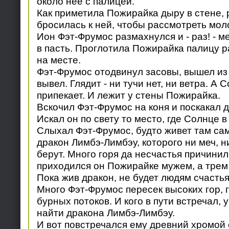
около нее с палицей.
Как приметила Пожирайка дыру в стене, 
бросилась к ней, чтобы рассмотреть моло
Ион Фэт-Фрумос размахнулся и - раз! - м
в пасть. Проглотила Пожирайка палицу 
на месте.
Фэт-Фрумос отодвинул засовы, вышел из 
вывел. Глядит - ни тучи нет, ни ветра. А 
припекает. И лежит у стены Пожирайка.
Вскочил Фэт-Фрумос на коня и поскакал 
Искал он по свету то место, где Солнце в
Слыхал Фэт-Фрумос, будто живет там сам
дракон Лимбэ-Лимбэу, которого ни меч, н
берут. Много горя да несчастья причинил
приходился он Пожирайке мужем, а трем
Пока жив дракон, не будет людям счастья
Много Фэт-Фрумос пересек высоких гор, 
бурных потоков. И кого в пути встречал, 
найти дракона Лимбэ-Лимбэу.
И вот повстречался ему древний хромой 