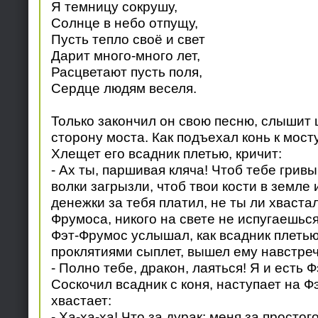
Я темницу сокрушу,
Солнце в небо отпущу,
Пусть тепло своё и свет
Дарит много-много лет,
Расцветают пусть поля,
Сердце людям веселя.
Только закончил он свою песню, слышит 
сторону моста. Как подъехал конь к мосту
Хлещет его всадник плетью, кричит:
- Ах ты, паршивая кляча! Чтоб тебе гривы
волки загрызли, чтоб твои кости в земле 
денежки за тебя платил, не ты ли хвастал
Фрумоса, никого на свете не испугаешься
Фэт-Фрумос услышал, как всадник плетью
проклятиями сыплет, вышел ему навстреч
- Полно тебе, дракон, лаяться! Я и есть 
Соскочил всадник с коня, наступает на Ф
хвастает:
- Ха-ха-ха! Что за дурак: меня за простог