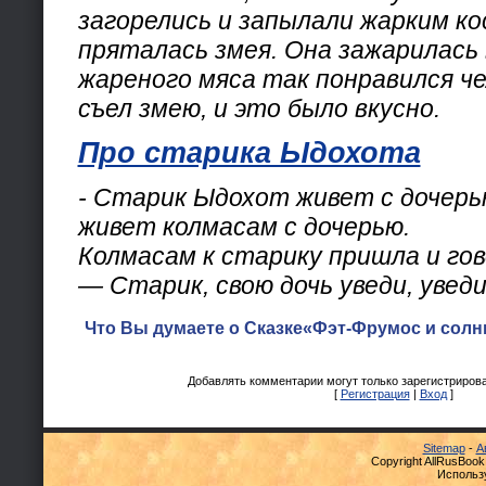
загорелись и запылали жарким ко
пряталась змея. Она зажарилась в
жареного мяса так понравился че
съел змею, и это было вкусно.
Про старика Ыдохота
- Старик Ыдохот живет с дочерь
живет колмасам с дочерью.
Колмасам к старику пришла и го
— Старик, свою дочь уведи, уведи
Что Вы думаете о Сказке«Фэт-Фрумос и солн
Добавлять комментарии могут только зарегистриров
[
Регистрация
|
Вход
]
Sitemap
-
А
Copyright AllRusBook
Использ