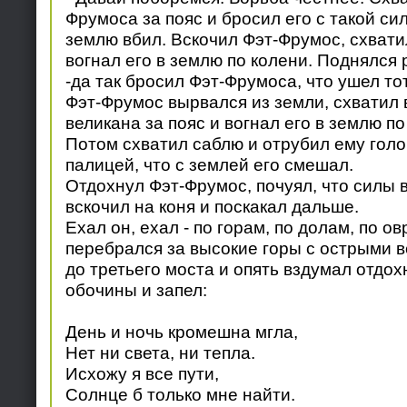
Фрумоса за пояс и бросил его с такой сил
землю вбил. Вскочил Фэт-Фрумос, схвати
вогнал его в землю по колени. Поднялся
-да так бросил Фэт-Фрумоса, что ушел тот
Фэт-Фрумос вырвался из земли, схватил 
великана за пояс и вогнал его в землю п
Потом схватил саблю и отрубил ему голов
палицей, что с землей его смешал.
Отдохнул Фэт-Фрумос, почуял, что силы в
вскочил на коня и поскакал дальше.
Ехал он, ехал - по горам, по долам, по о
перебрался за высокие горы с острыми 
до третьего моста и опять вздумал отдох
обочины и запел:
День и ночь кромешна мгла,
Нет ни света, ни тепла.
Исхожу я все пути,
Солнце б только мне найти.