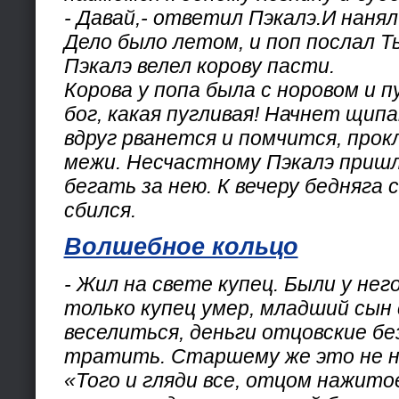
- Давай,- ответил Пэкалэ.И наняли
Дело было летом, и поп послал Ты
Пэкалэ велел корову пасти.
Корова у попа была с норовом и п
бог, какая пугливая! Начнет щип
вдруг рванется и помчится, прок
межи. Несчастному Пэкалэ пришл
бегать за нею. К вечеру бедняга с
сбился.
Волшебное кольцо
- Жил на свете купец. Были у него
только купец умер, младший сын 
веселиться, деньги отцовские бе
тратить. Старшему же это не н
«Того и гляди все, отцом нажито