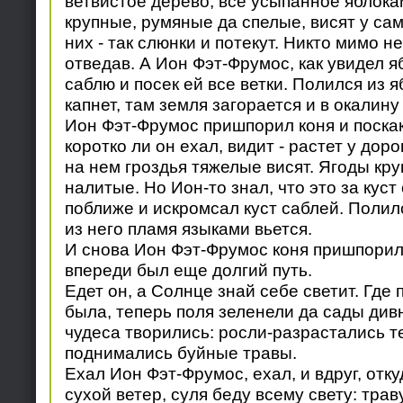
ветвистое дерево, все усыпанное яблока
крупные, румяные да спелые, висят у са
них - так слюнки и потекут. Никто мимо не
отведав. А Ион Фэт-Фрумос, как увидел 
саблю и посек ей все ветки. Полился из я
капнет, там земля загорается и в окалин
Ион Фэт-Фрумос пришпорил коня и поскак
коротко ли он ехал, видит - растет у доро
на нем гроздья тяжелые висят. Ягоды кру
налитые. Но Ион-то знал, что это за куст
поближе и искромсал куст саблей. Полилс
из него пламя языками вьется.
И снова Ион Фэт-Фрумос коня пришпорил,
впереди был еще долгий путь.
Едет он, а Солнце знай себе светит. Где
была, теперь поля зеленели да сады див
чудеса творились: росли-разрастались т
поднимались буйные травы.
Ехал Ион Фэт-Фрумос, ехал, и вдруг, отку
сухой ветер, суля беду всему свету: трав