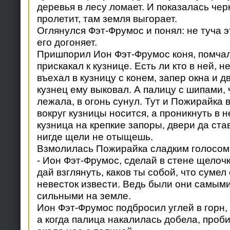
деревья в лесу ломает. И показалась чер
пролетит, там земля выгорает.
Оглянулся Фэт-Фрумос и понял: не туча э
его догоняет.
Пришпорил Ион Фэт-Фрумос коня, помчал
прискакал к кузнице. Есть ли кто в ней, не
въехал в кузницу с конем, запер окна и д
кузнец ему выковал. А палицу с шипами, 
лежала, в огонь сунул. Тут и Пожирайка 
вокруг кузницы носится, а проникнуть в н
кузница на крепкие запоры, двери да ста
нигде щели не отыщешь.
Взмолилась Пожирайка сладким голосом
- Ион Фэт-Фрумос, сделай в стене щелочк
дай взглянуть, каков ты собой, что суме
невесток извести. Ведь были они самым
сильными на земле.
Ион Фэт-Фрумос подбросил углей в горн,
а когда палица накалилась добела, проби