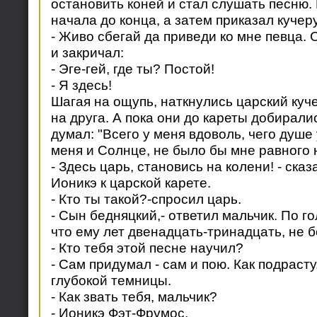
остановить коней и стал слушать песню.
начала до конца, а затем приказал кучеру
- Живо сбегай да приведи ко мне певца. 
и закричал:
- Эге-гей, где ты? Постой!
- Я здесь!
Шагая на ощупь, наткнулись царский куч
на друга. А пока они до кареты добирали
думал: "Всего у меня вдоволь, чего душе
меня и Солнце, не было бы мне равного н
- Здесь царь, становись на колени! - сказ
Ионикэ к царской карете.
- Кто ты такой?-спросил царь.
- Сын бедняцкий,- ответил мальчик. По г
что ему лет двенадцать-тринадцать, не 
- Кто тебя этой песне научил?
- Сам придумал - сам и пою. Как подраст
глубокой темницы.
- Как звать тебя, мальчик?
- Ионикэ Фэт-Фрумос.