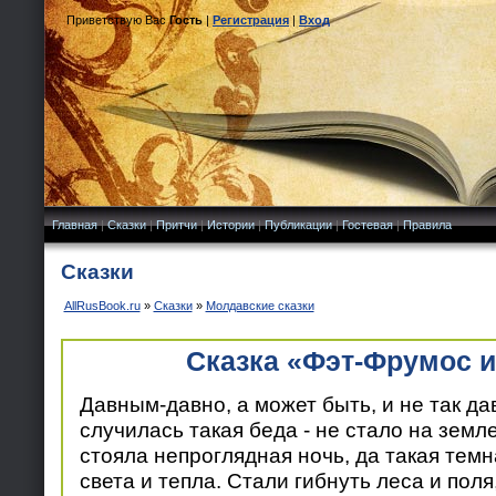
Приветствую Вас
Гость
|
Регистрация
|
Вход
Главная
|
Сказки
|
Притчи
|
Истории
|
Публикации
|
Гостевая
|
Правила
Сказки
AllRusBook.ru
»
Сказки
»
Молдавские сказки
Сказка «Фэт-Фрумос и
Давным-давно, а может быть, и не так дав
случилась такая беда - не стало на земл
стояла непроглядная ночь, да такая тем
света и тепла. Стали гибнуть леса и поля