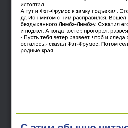
истоптал.
А тут и Фэт-Фрумос к замку подъехал. Ст
да Ион мигом с ним расправился. Вошел 
бездыханного Лимбэ-Лимбэу. Схватил его
и поджег. А когда костер прогорел, развея
- Пусть тебя ветер развеет, чтоб и следа
осталось,- сказал Фэт-Фрумос. Потом сел 
родные края.
С этим обычно читаю