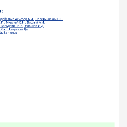
т:
действия Ахиезер А.И., Пелетминский С.В.
П., Мирский В.Н., Вислый А.И.
 Зельдович Я.Б., Новиков И.Д.
2-х т. Педлоски Дж
Дж.Бэтчелор