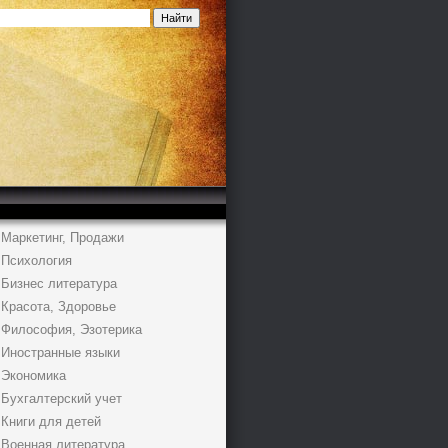
Маркетинг, Продажи
Психология
Бизнес литература
Красота, Здоровье
Философия, Эзотерика
Иностранные языки
Экономика
Бухгалтерский учет
Книги для детей
Военная литература