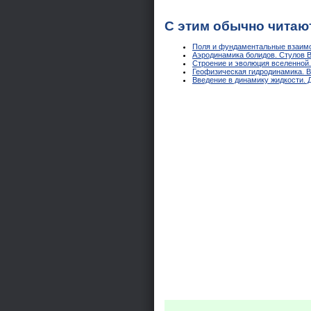
С этим обычно читаю
Поля и фундаментальные взаимо
Аэродинамика болидов. Стулов В.
Строение и эволюция вселенной.
Геофизическая гидродинамика. В 
Введение в динамику жидкости. 