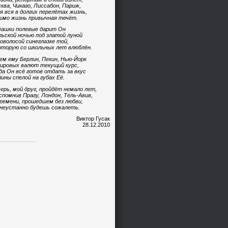
ква, Чикаго, Лиссабон, Париж,
я вся в долгих перелётах жизнь,
имо жизнь привычная течёт.
ашки полевые дарит Он
ьской ночью под златой луной
оволосой синеглазке той,
оторую со школьных лет влюблён.
ем ему Берлин, Пекин, Нью-Йорк
ировых валют текущий курс,
да Он всё готов отдать за вкус
ины спелой на губах Её.
ерь, мой друг, пройдёт немало лет,
спомнив Прагу, Лондон, Тель-Авив,
ремени, прошедшем без любви,
неустанно будешь сожалеть.
Виктор Гусак
28.12.2010