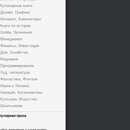
Кулинарные книги
Дизайн, Графика
Интернет, Компьютеры
Книги по истории
Хобби, Увлечения
Менеджмент
Финансы, Инвестиции
Дом, Хозяйство
Медицина
Программирование
Худ. литература
Фантастика, Фэнтези
Наука и Техника
Авиация, Космонавтика
Культура, Искусство
Школьникам
пулярная проза
адка, репортаж и снова взлёт,