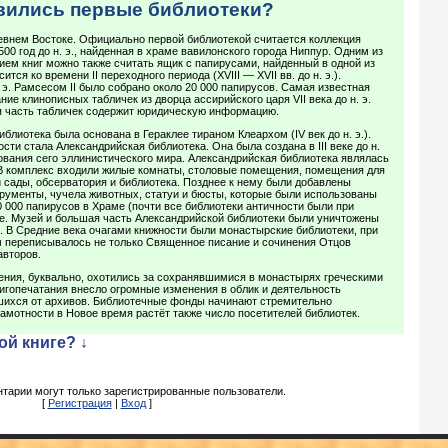
явились первые библиотеки?
евнем Востоке. Официально первой библиотекой считается коллекция
00 год до н. э., найденная в храме вавилонского города Ниппур. Одним из
ем книг можно также считать ящик с папирусами, найденный в одной из
ится ко времени II переходного периода (XVIII — XVII вв. до н. э.).
 э. Рамсесом II было собрано около 20 000 папирусов. Самая известная
ие клинописных табличек из дворца ассирийского царя VII века до н. э.
 часть табличек содержит юридическую информацию.
блиотека была основана в Гераклее тираном Клеархом (IV век до н. э.).
ти стала Александрийская библиотека. Она была создана в III веке до н.
ования сего эллинистического мира. Александрийская библиотека являлась
 В комплекс входили жилые комнаты, столовые помещения, помещения для
й сады, обсерватория и библиотека. Позднее к нему были добавлены
рументы, чучела животных, статуи и бюсты, которые были использованы
0 000 папирусов в Храме (почти все библиотеки античности были при
ле. Музей и большая часть Александрийской библиотеки были уничтожены
. В Средние века очагами книжности были монастырские библиотеки, при
м переписывалось не только Священное писание и сочинения Отцов
авторов.
ения, буквально, охотились за сохранявшимися в монастырях греческими
игопечатания внесло огромные изменения в облик и деятельность
вшихся от архивов. Библиотечные фонды начинают стремительно
амотности в Новое время растёт также число посетителей библиотек.
ой книге? ↓
тарии могут только зарегистрированные пользователи.
[
Регистрация
|
Вход
]