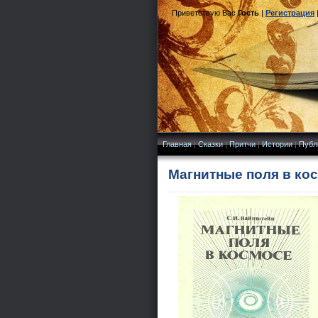
Приветствую Вас
Гость
|
Регистрация
Главная
|
Сказки
|
Притчи
|
Истории
|
Публ
Магнитные поля в кос