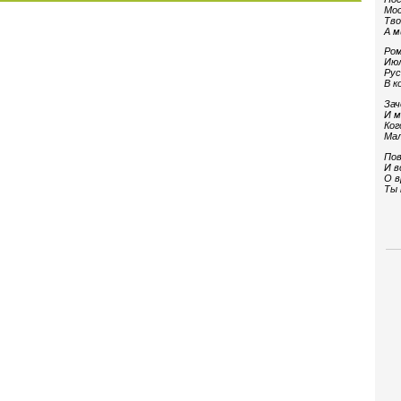
Мос
Тво
А м
Ром
Июл
Рус
В к
Зач
И м
Ког
Мал
Пов
И в
О в
Ты 