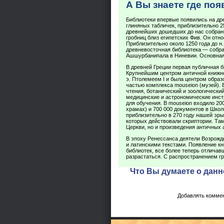
А Вы знаете где по
Библиотеки впервые появились на др
глиняных табличек, приблизительно 25
древнейших дошедших до нас собрани
гробниц близ египетских Фив. Он относ
Приблизительно около 1250 года до н.
древневосточная библиотека — собран
Ашшурбанипала в Ниневии. Основная
В древней Греции первая публичная би
Крупнейшим центром античной книжнос
э. Птолемеем I и была центром образ
частью комплекса mouseion (музей).
чтения, ботанический и зоологически
медицинские и астрономические инст
для обучения. В mouseion входило 20
храмах) и 700 000 документов в Шко
приблизительно в 270 году нашей эры
которых действовали скриптории. Та
Церкви, но и произведения античных 
В эпоху Ренессанса деятели Возрожд
и латинскими текстами. Появление кн
библиотек, все более теперь отлича
разрастаться. С распространением гр
Что Вы думаете о данн
Добавлять коммен