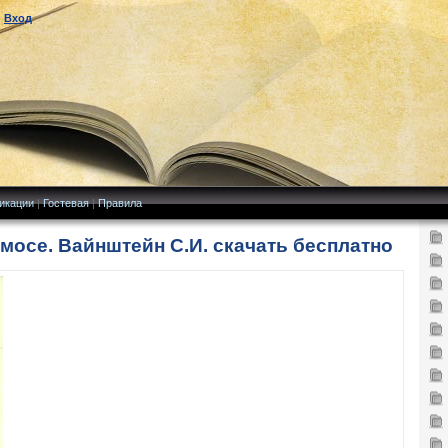
|
Вход
икации
|
Гостевая
|
Правила
мосе. Вайнштейн С.И. скачать бесплатно