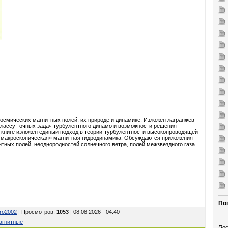
смических магнитных полей, их природе и динамике. Изложен лагранжев
классу точных задач турбулентного динамо и возможности решения
книге изложен единый подход в теории-турбулентности высокопроводящей
макроскопическая» магнитная гидродинамика. Обсуждаются приложения
тных полей, неоднородностей солнечного ветра, полей межзвездного газа
По
tro2002
| Просмотров
:
1053
| 08.08.2026 - 04:40
агнитные
Пос