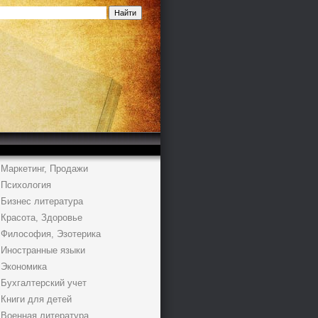
Маркетинг, Продажи
Психология
Бизнес литература
Красота, Здоровье
Философия, Эзотерика
Иностранные языки
Экономика
Бухгалтерский учет
Книги для детей
Военная литература