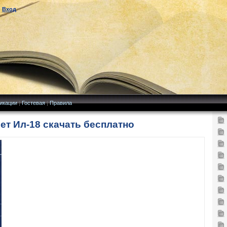
|
Вход
икации
|
Гостевая
|
Правила
лет Ил-18 скачать бесплатно