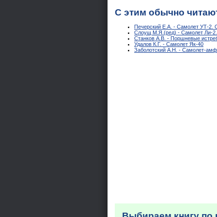
С этим обычно читаю
Печерский Е.А. - Самолет УТ-2. 
Слоущ М.Я.(ред) - Самолет Ли-2
Станков А.В. - Поршневые истреб
Удалов К.Г. - Самолет Як-40
Заболотский А.Н. - Самолет-амф
Выбираем книгу по 