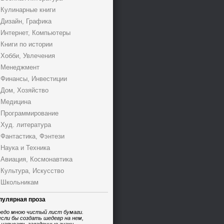
Кулинарные книги
Дизайн, Графика
Интернет, Компьютеры
Книги по истории
Хобби, Увлечения
Менеджмент
Финансы, Инвестиции
Дом, Хозяйство
Медицина
Программирование
Худ. литература
Фантастика, Фэнтези
Наука и Техника
Авиация, Космонавтика
Культура, Искусство
Школьникам
пулярная проза
едо мною чистый лист бумаги.
если бы создать шедевр на нем,