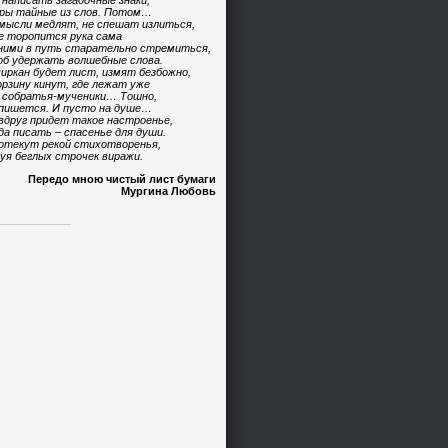
 написать загадочные знаки,
ры тайные из слов. Потом…
мысли медлят, не спешат излиться,
е торопится рука сама
ними в путь старательно стремиться,
б удержать волшебные слова.
иркан будет лист, измят безбожно,
орзину кинут, где лежат уже
 собратья-мученики… Тошно,
пишется. И пусто на душе…
вдруг придет такое настроенье,
да писать – спасенье для души.
отекут рекой стихотворенья,
уя беглых строчек виражи.
Передо мною чистый лист бумаги
Мургина Любовь