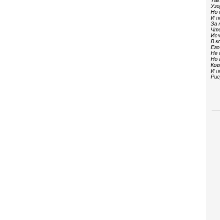
Так
Узо
Но 
И н
За 
Что
Исч
В к
Его
Не 
Но 
Ког
И п
Рис