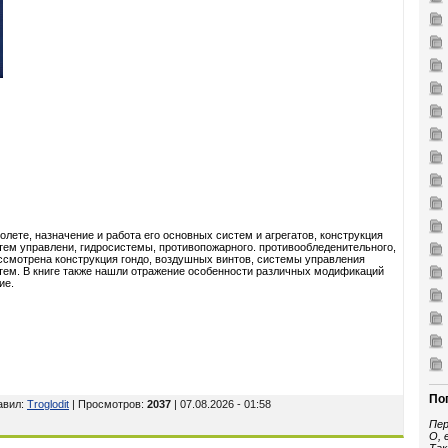
лете, назначение и работа его основных систем и агрегатов, конструкция
тем управлени, гидросистемы, противопожарного. противообледенительного,
ссмотрена конструкция гондо, воздушных винтов, системы управления
тем. В книге также нашли отражение особенности различных модификаций
ие.
По
авил
:
Troglodit
| Просмотров
:
2037
| 07.08.2026 - 01:58
Пер
О, 