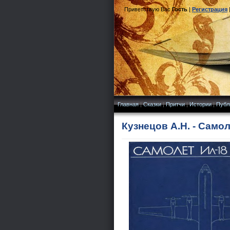
Приветствую Вас
Гость
|
Регистрация
Главная
|
Сказки
|
Притчи
|
Истории
|
Публ
Кузнецов А.Н. - Само