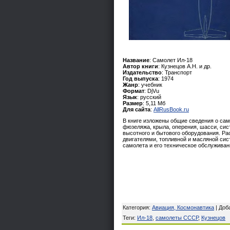
Название
: Самолет Ил-18
Автор книги
: Кузнецов А.Н. и др.
Издательство
: Транспорт
Год выпуска
: 1974
Жанр
: учебник
Формат
: DjVu
Язык
: русский
Размер
: 5,11 Мб
Для сайта
:
AllRusBook.ru
В книге изложены общие сведения о само
фюзеляжа, крыла, оперения, шасси, сис
высотного и бытового оборудования. Ра
двигателями, топливной и масляной сис
самолета и его техническое обслуживан
Категория
:
Авиация, Космонавтика
|
Доб
Теги
:
Ил-18
,
самолеты СССР
,
Кузнецов