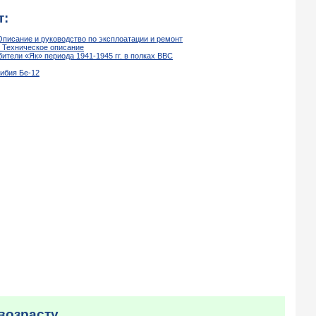
т:
Описание и руководство по эксплоатации и ремонт
. Техническое описание
ители «Як» периода 1941-1945 гг. в полках ВВС
ибия Бе-12
возрасту