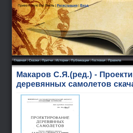
Приветствую Вас
Гость
|
Регистрация
|
Вход
Главная
|
Сказки
|
Притчи
|
Истории
|
Публикации
|
Гостевая
|
Правила
Макаров С.Я.(ред.) - Проект
деревянных самолетов скач