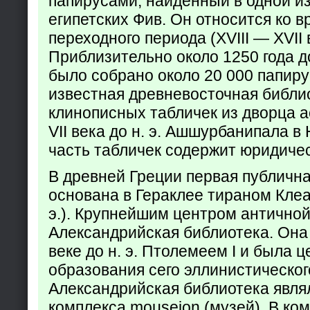
папирусами, найденный в одной из
египетских Фив. Он относится ко в
переходного периода (XVIII — XVII вв
Приблизительно около 1250 года до
было собрано около 20 000 папир
известная древневосточная библи
клинописных табличек из дворца а
VII века до н. э. Ашшурбанипала в
часть табличек содержит юридич
В древней Греции первая публичн
основана в Гераклее тираном Клеар
э.). Крупнейшим центром античной
Александрийская библиотека. Она б
веке до н. э. Птолемеем I и была 
образования сего эллинистическог
Александрийская библиотека явля
комплекса mouseion (музей). В ко