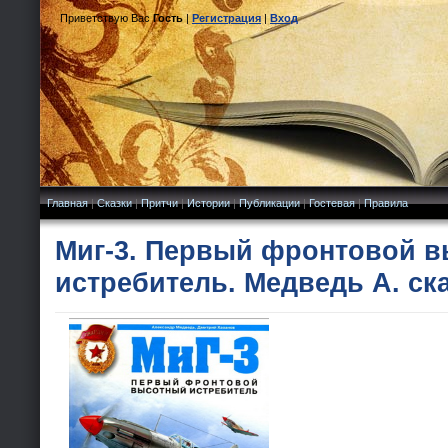
Приветствую Вас
Гость
|
Регистрация
|
Вход
Главная
|
Сказки
|
Притчи
|
Истории
|
Публикации
|
Гостевая
|
Правила
Миг-3. Первый фронтовой 
истребитель. Медведь А. ск