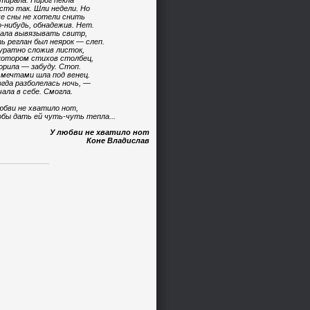
тирала. Пирог пекла
сто так. Шли недели. Но
е сны не хотели снить
-нибудь, обнадежив. Нет.
ала вывязывать свитр,
ь реглан был неярок — слеп.
уратно сложив листок,
котором стихов столбец,
орила — забуду. Стоп.
 мечтами шла под венец.
огда разболелась ночь, —
чала в себе. Смогла.
юбви не хватило нот,
бы дать ей чуть-чуть тепла...
У любви не хватило нот
Коне Владислав