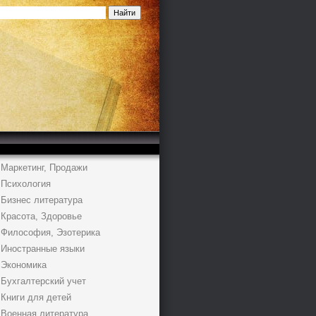
Маркетинг, Продажи
Психология
Бизнес литература
Красота, Здоровье
Философия, Эзотерика
Иностранные языки
Экономика
Бухгалтерский учет
Книги для детей
Военная литература