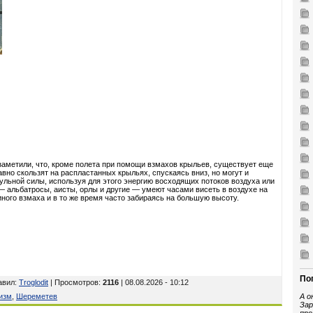
заметили, что, кроме полета при помощи взмахов крыльев, существует еще
вно скользят на распластанных крыльях, спускаясь вниз, но могут и
ульной силы, используя для этого энергию восходящих потоков воздуха или
 альбатросы, аисты, орлы и другие — умеют часами висеть в воздухе на
иного взмаха и в то же время часто забираясь на большую высоту.
По
авил
:
Troglodit
| Просмотров
:
2116
| 08.08.2026 - 10:12
изм
,
Шереметев
А о
Зар