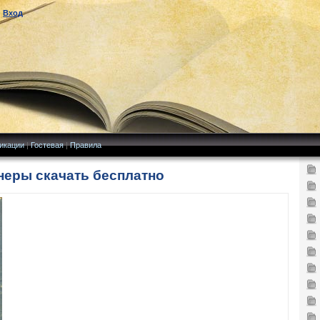
|
Вход
икации
|
Гостевая
|
Правила
неры скачать бесплатно