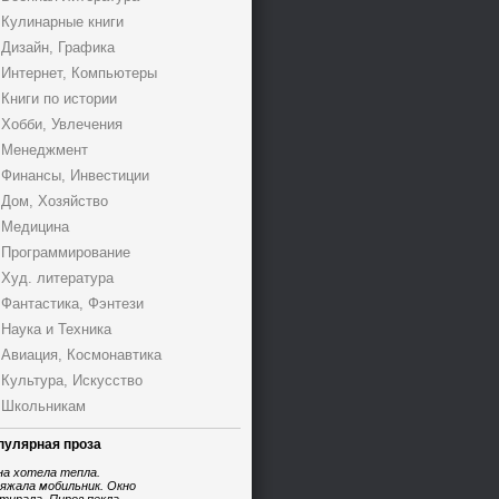
Кулинарные книги
Дизайн, Графика
Интернет, Компьютеры
Книги по истории
Хобби, Увлечения
Менеджмент
Финансы, Инвестиции
Дом, Хозяйство
Медицина
Программирование
Худ. литература
Фантастика, Фэнтези
Наука и Техника
Авиация, Космонавтика
Культура, Искусство
Школьникам
пулярная проза
на хотела тепла.
яжала мобильник. Окно