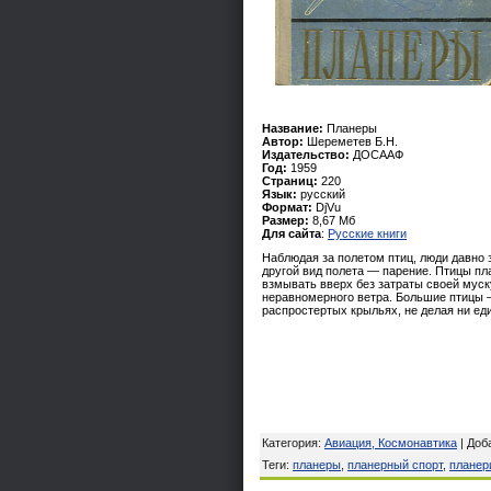
Название:
Планеры
Автор:
Шереметев Б.Н.
Издательство:
ДОСААФ
Год:
1959
Страниц:
220
Язык:
русский
Формат:
DjVu
Размер:
8,67 Мб
Для сайта
:
Русские книги
Наблюдая за полетом птиц, люди давно 
другой вид полета — парение. Птицы пла
взмывать вверх без затраты своей муск
неравномерного ветра. Большие птицы —
распростертых крыльях, не делая ни ед
Категория
:
Авиация, Космонавтика
|
Доб
Теги
:
планеры
,
планерный спорт
,
планер