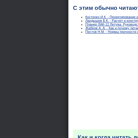
С этим обычно читаю
Костенко И.К. - Проектирование 
Ландышев Б.К. - Расчет и конст
Планер ЛАК-12 Летува. Руководс
Жабров А. А. - Как и почему лета
Пестов Н.М. - Нормы прочности
Как и когда читать 