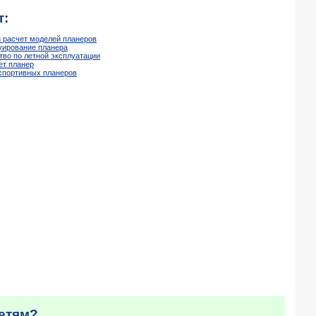
т:
и расчет моделей планеров
руирование планера
тво по летной эксплуатации
ет планер
 спортивных планеров
детям?