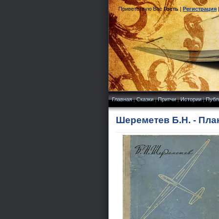
Приветствую Вас
Гость
|
Регистрация
Главная
|
Сказки
|
Притчи
|
Истории
|
Публ
Шереметев Б.Н. - Пла