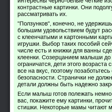
интересны черно-белые четкие из
контрастные картинки. Они подолг
рассматривать их.
"Ползунков", конечно, не удержишь 
большим удовольствием будут рас
с клеенчатыми и картонными карт
игрушки. Выбор таких пособий сейч
числе есть и книжки для ванны сд
клеенки. Созерцанием малыши до 
ограничатся, дети этого возраста 
все на вкус, поэтому позаботьтесь 
безопасности. Странички не долж
детали должны быть надежно закр
Если малыш готов полежать немно
вас, покажите ему картинки, проч
стишки. Некоторые мамы читают 