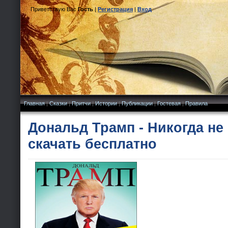
Приветствую Вас
Гость
|
Регистрация
|
Вход
Главная
|
Сказки
|
Притчи
|
Истории
|
Публикации
|
Гостевая
|
Правила
Дональд Трамп - Никогда не
скачать бесплатно