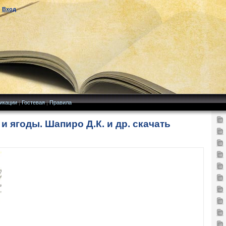
|
Вход
икации
|
Гостевая
|
Правила
 ягоды. Шапиро Д.К. и др. скачать