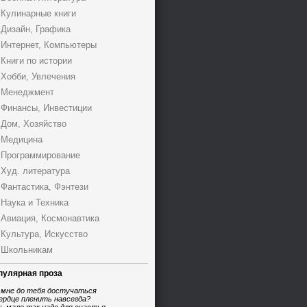
Кулинарные книги
Дизайн, Графика
Интернет, Компьютеры
Книги по истории
Хобби, Увлечения
Менеджмент
Финансы, Инвестиции
Дом, Хозяйство
Медицина
Программирование
Худ. литература
Фантастика, Фэнтези
Наука и Техника
Авиация, Космонавтика
Культура, Искусство
Школьникам
пулярная проза
 мне до тебя достучаться
ердце пленить навсегда?