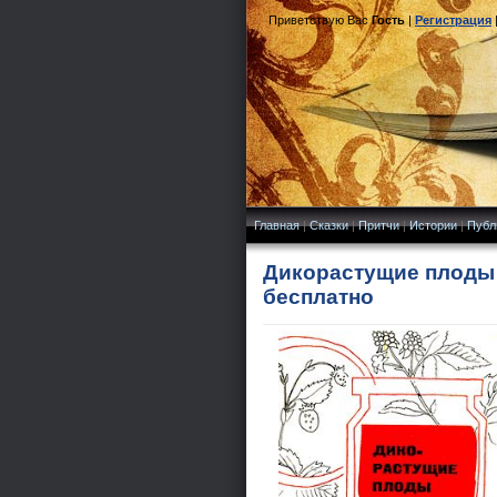
Приветствую Вас
Гость
|
Регистрация
Главная
|
Сказки
|
Притчи
|
Истории
|
Публ
Дикорастущие плоды и
бесплатно