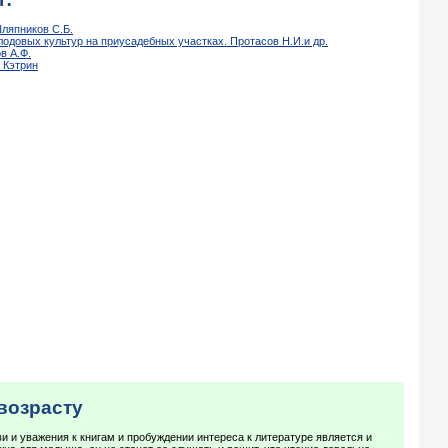
ляпников С.Б.
одовых культур на приусадебных участках. Протасов Н.И.и др.
в А.Ф.
 Кэтрин
возрасту
 и уважения к книгам и пробуждении интереса к литературе является и