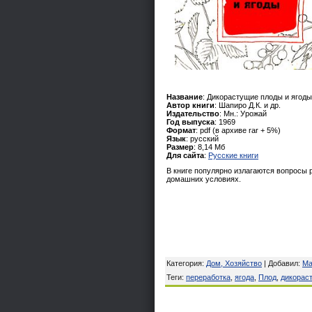
Название
: Дикорастущие плоды и ягоды
Автор книги
: Шапиро Д.К. и др.
Издательство
: Мн.: Урожай
Год выпуска
: 1969
Формат
: pdf (в архиве rar + 5%)
Язык
: русcкий
Размер
: 8,14 Мб
Для сайта
:
Русские книги
В книге популярно излагаются вопросы 
домашних условиях.
Категория
:
Дом, Хозяйство
|
Добавил
:
Ma
Теги
:
переработка
,
ягода
,
Плод
,
дикорас