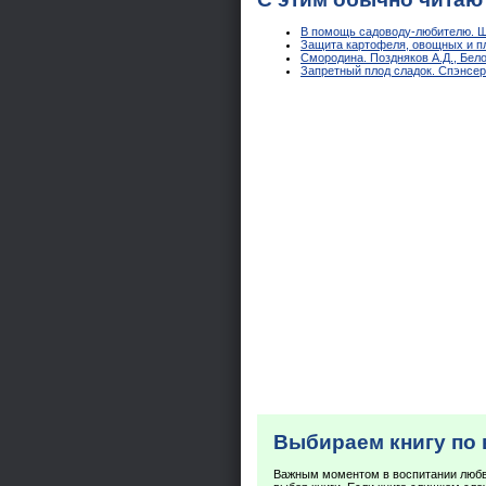
В помощь садоводу-любителю. Ш
Защита картофеля, овощных и пл
Смородина. Поздняков А.Д., Бело
Запретный плод сладок. Спэнсер
Выбираем книгу по 
Важным моментом в воспитании любви