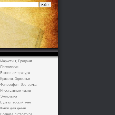
Маркетинг, Продажи
Психология
Бизнес литература
Красота, Здоровье
Философия, Эзотерика
Иностранные языки
Экономика
Бухгалтерский учет
Книги для детей
Военная литература