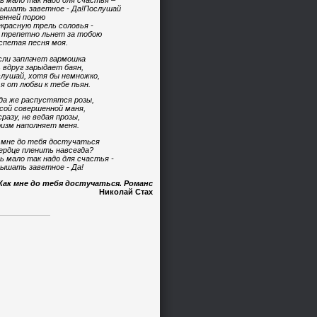
ь мало так надо для счастья –
ышать заветное - Да!Послушай
енней порою
красную трель соловья -
 трепетно льнет за тобою
спетая песня моя.
сли заплачет гармошка
 вдруг зарыдает баян,
лушай, хотя бы немножко,
 я от любви к тебе пьян.
да же распустятся розы,
сой совершенной маня,
сразу, не ведая прозы,
изм наполняет меня.
 мне до тебя достучаться
ердце пленить навсегда?
ь мало так надо для счастья -
ышать заветное - Да!
Как мне до тебя достучаться. Романс
Николай Стах