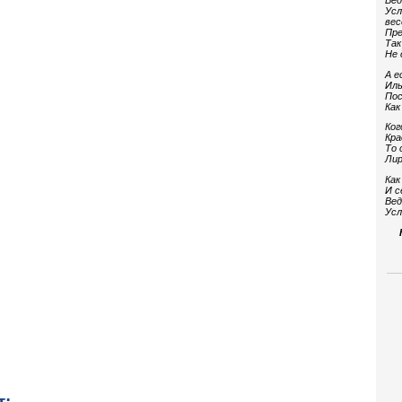
Вед
Усл
вес
Пре
Так
Не 
А е
Иль
Пос
Как
Ког
Кра
То 
Лир
Как
И с
Вед
Усл
т: