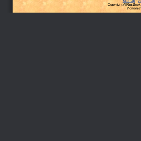
Sitemap
-
А
Copyright AllRusBook
Использ