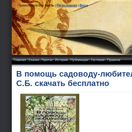
Приветствую Вас
Гость
|
Регистрация
|
Вход
Главная
|
Сказки
|
Притчи
|
Истории
|
Публикации
|
Гостевая
|
Правила
В помощь садоводу-любите
С.Б. скачать бесплатно